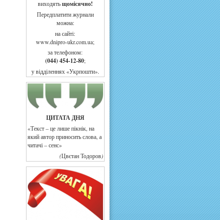
виходять
щомісячно!
Передплатити журнали
можна:
на сайті:
www.dnipro-ukr.com.ua;
за телефоном:
(044) 454-12-80
;
у відділеннях «Укрпошти».
ЦИТАТА ДНЯ
«Текст – це лише пікнік, на
який автор приносить слова, а
читачі – сенс»
(
Цвєтан Тодоров
)