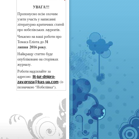
УВАГА!!!
Пропонуємо всім охочим
узяти участь у написанні
літературно-критичних статей
про нобелівських лауреатів.
Чекаємо на ваші роботи про
Томаса Еліота до
3
1
липня
2016 року
.
Найкращу статтю буде
опубліковано на сторінках
журналу.
Роботи надсилайте за
адресою:
lit-jur-dnipro-
(із
zav.proza@kas-ua.com
позначкою "Нобелівка").