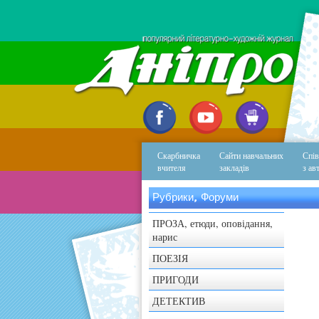
Скарбничка
Сайти навчальних
Спів
вчителя
закладів
з ав
Рубрики, Форуми
ПРОЗА, етюди, оповідання,
нарис
ПОЕЗІЯ
ПРИГОДИ
ДЕТЕКТИВ