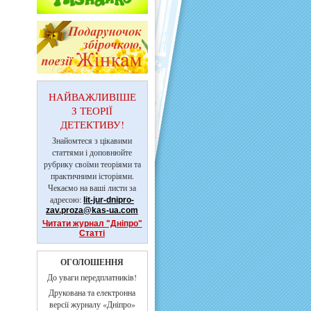
НАЙВАЖЛИВІШЕ
З ТЕОРІЇ
ДЕТЕКТИВУ!
Знайомтеся з цікавими
статтями і доповнюйте
рубрику своїми теоріями та
практичними історіями.
Чекаємо на ваші листи за
адресою:
lit-jur-dnipro-
zav.proza@kas-ua.com
Читати журнал "Дніпро"
Статті
ОГОЛОШЕННЯ
До уваги передплатників!
Друкована та електронна
версії журналу «Дніпро»