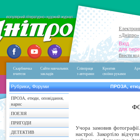
Електрон
«Дніпро»
Вхід
для пере
Ввести код
Скарбничка
Сайти навчальних
Співпраця
Креатив
Арх
вчителя
закладів
з авторами
своїми руками
Рубрики, Форуми
ПРОЗА, етюд
ПРОЗА, етюди, оповідання,
нарис
ФО
ПОЕЗІЯ
ПРИГОДИ
Учора замовив фотографії
ДЕТЕКТИВ
настрої. Закортіло відчу