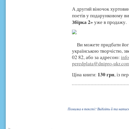
А другий віночок хуртови
поетів у подарунковому в
Збірка 2»
уже в продажу.
Ви
можете придбати йог
українською творчістю, з
02 82
, або за адресою:
inf
peredplata@dnipro-ukr.co
130 грн
Ціна книги:
, із п
Помилка в тексті? Виділіть її та натис