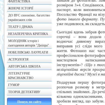
зайшов до фотоательє. За
ФАНТАСТИКА
розміром 3×4. Сподіваюся, 
ЖІНОЧІ ІСТОРІЇ
паспорт, коли виповнитьс
Посольство Франції на віз
ДО ВУС синоніми, багатство
фото іншого формату. Пус
українських слів
уже подивлюся, як складеть
ТЕАТР І ДРАМА
Сьогодні вдень забрав фот
НЕЗАПЕРЕЧНА КРИТИКА
сорочці – вона додала 
МОЛОДНЯК історія і
водночас дивному вира
сьогодення авторів "Дніпра"
виправив усі сліди мого 
життя. Фотошоп нас част
НОБЕЛІВСЬКІ ЛАУРЕАТИ
професіоналом-фотогр
АСТРОЛОГІЯ
мистецтвом натискан
інструментів»?
(Що з того
АВТОРСЬКА ШКОЛА
неліцензійна версія прогр
ЛІТЕРАТУРНЕ
ліцензійні диски? Музеї в 
КРАЄЗНАВСТВО
Подарував першу фотогра
ГУМОР
розпочав розмову в метр
спільних знайомих. До речі
ТЕОРІЯ ДЕТЕКТИВУ
кількома однокласниками, 
зробили вигляд, що забули.