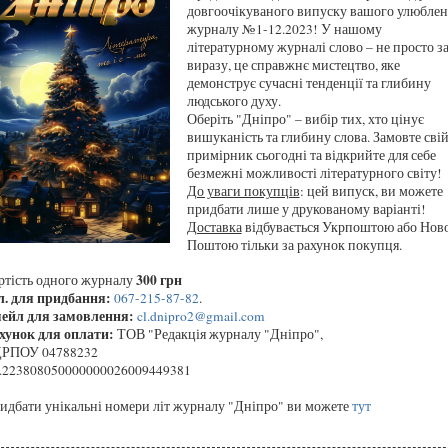
довгоочікуваного випуску вашого улюблен
журналу №1-12.2023! У нашому
літературному журналі слово – не просто за
виразу, це справжнє мистецтво, яке
демонструє сучасні тенденції та глибину
людського духу.
Оберіть "Дніпро" – вибір тих, хто цінує
вишуканість та глибину слова. Замовте сві
примірник сьогодні та відкрийте для себе
безмежні можливості літературного світу!
До уваги покупців
: цей випуск, ви можете
придбати лише у друкованому варіанті!
Доставка
відбувається Укрпоштою або Нов
Поштою тільки за рахунок покупця.
300 грн
ртість одного журналу
л. для придбання:
067-215-87-82
.
ейл для замовлення:
cl.dnipro2@gmail.com
хунок для оплати:
ТОВ "Редакція журналу "Дніпро",
РПОУ 04788232
223808050000000026009449381
идбати унікальні номери літ журналу "Дніпро" ви можете
тут