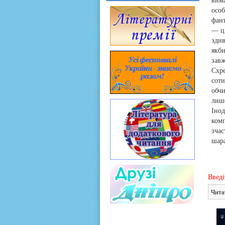
осо
фант
— ці
зди
якби
завж
Схре
сот
обчи
лише
Інод
комп
зча
шара
Введі