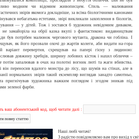
бливо модним чи відомим живописцем. Стиль — малювання
астичних звірів якомога докладніше, за всіма біологічними канонами
нувався небагатьма естетами, звірі викликали захоплення в біологів,
вування — у дітей. Тож і зостався б художник невідомим диваком,
 не замайоріла на обрії казка вкупі з фантастикою: видавництвам
ди був потрібен малюнок чергового мутанта, дракона чи гобліна. І
щувач, як його прозвали охочі до жартів колеги, аби видати на-гора
ий варіант перевертня, схрещував на папері гієну з людиною:
слював довжину хребців, ширину лобових кісток і нахил обличчя –
 потім запалював в очах на полотні вогник люті та жаги вбивства.
і він переносив вдалого монстра до лісу, що шумів на стінах, але в
анії нормальних звірів такий екземпляр виглядав занадто самотньо,
ста пригнічував художника важким поглядом і згодом зникав під
ми зеленої фарби.
ть ваш абонентський код, щоб читати далі :
Наші любі читачі!
З радістю повідомляємо вам про вихід у сві