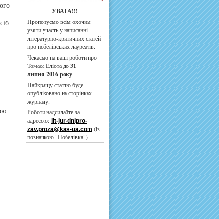
ого
УВАГА!!!
Пропонуємо всім охочим
сіб
узяти участь у написанні
літературно-критичних статей
про нобелівських лауреатів.
Чекаємо на ваші роботи про
Томаса Еліота до
3
1
й
липня
2016 року
.
Найкращу статтю буде
опубліковано на сторінках
журналу.
ою
Роботи надсилайте за
адресою:
lit-jur-dnipro-
(із
zav.proza@kas-ua.com
позначкою "Нобелівка").