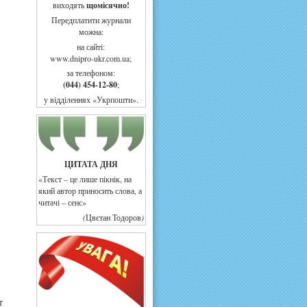
виходять
щомісячно!
Передплатити журнали
можна:
на сайті:
www.dnipro-ukr.com.ua;
за телефоном:
(044) 454-12-80
;
у відділеннях «Укрпошти».
ЦИТАТА ДНЯ
«Текст – це лише пікнік, на
який автор приносить слова, а
читачі – сенс»
(
Цвєтан Тодоров
)
т