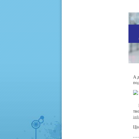
А д
по
тв
inf
Ці