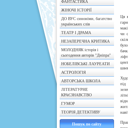
ФАНТАСТИКА
ЖІНОЧІ ІСТОРІЇ
Ця 
ДО ВУС синоніми, багатство
гарн
українських слів
макі
ТЕАТР І ДРАМА
чи 
скіл
НЕЗАПЕРЕЧНА КРИТИКА
бул
МОЛОДНЯК історія і
бачк
сьогодення авторів "Дніпра"
ліфт
цент
НОБЕЛІВСЬКІ ЛАУРЕАТИ
швен
АСТРОЛОГІЯ
Худо
АВТОРСЬКА ШКОЛА
під
ЛІТЕРАТУРНЕ
зел
КРАЄЗНАВСТВО
літн
від
ГУМОР
житл
ТЕОРІЯ ДЕТЕКТИВУ
наві
Пра
вима