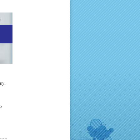
жу.
ю