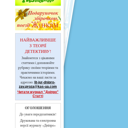
НАЙВАЖЛИВІШЕ
З ТЕОРІЇ
ДЕТЕКТИВУ!
Знайомтеся з цікавими
статтями і доповнюйте
рубрику своїми теоріями та
практичними історіями.
Чекаємо на ваші листи за
адресою:
lit-jur-dnipro-
zav.proza@kas-ua.com
Читати журнал "Дніпро"
Статті
ОГОЛОШЕННЯ
До уваги передплатників!
Друкована та електронна
версії журналу «Дніпро»