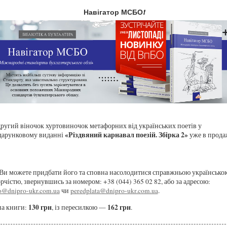
Навігатор МСБО!
ругий віночок хуртовиночок метафорних від українських поетів у
«Різдвяний карнавал поезій. Збірка 2»
дарунковому виданні
уже в прода
Ви
можете придбати його та сповна насолодитися справжньою українсько
орчістю, звернувшись за номером:
+38 (044) 365 02 82
, або за адресою:
o@dnipro-ukr.com.ua
чи
peredplata@dnipro-ukr.com.ua
.
130 грн
162 грн
на книги:
, із пересилкою —
.