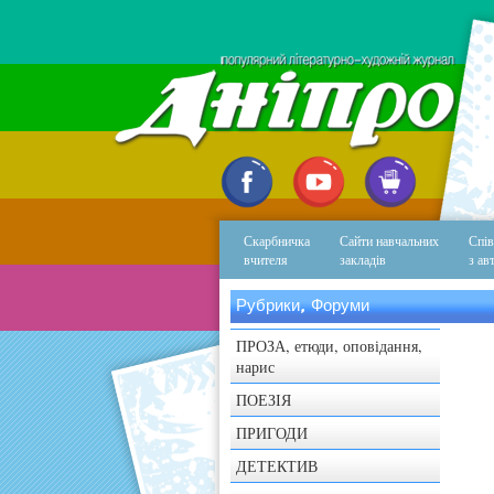
Скарбничка
Сайти навчальних
Спів
вчителя
закладів
з ав
Рубрики, Форуми
ПРОЗА, етюди, оповідання,
нарис
ПОЕЗІЯ
ПРИГОДИ
ДЕТЕКТИВ