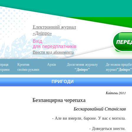
Електронний журнал
«Дніпро»
П
Вхід
для передплатників
Ввести код абонемента
праця
Креатив
Архів
Досягнення журналу
Де можна придба
торами
своїми руками
"Дніпро"
журнал
"Дніпро"
ПРИГОДИ
Квітень 2011
Безпанцирна черепаха
Бескаравайний Станіслав
- Але ви вмерли, бароне. У вас є могила.
- Доведеться знести.