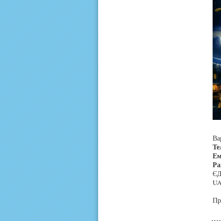
Ва
Те
Ем
Ра
ЄД
UA
Пр