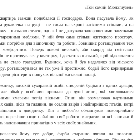
«Той самий Мюнхгаузен»
квартира завжди подобалася її господарю. Вона пасувала йому, як
а рукавичка на руці – не тисла на скроні затісними стінами, а на
вку – низькою стелею, однак і не дратувала запорошеними закутками
старезними меблями. У ній було саме стільки життєвого простору,
ьки потрібно для відпочинку та роботи. Зовнішнє розташування теж
о комфортним. Поверх доволі високий, аби сморід від сміттєвих
ів не просочувався у кватирку, і достатньо низький, щоб відключення
а не стало трагедією. Будинок, хоча й був недалечко від міського
ру, розташовувався не так уже й престижно, бодай його коридорами
дяли рієлтери в пошуках вільної житлової площі.
жнику, високій сухорлявій особі, створеній буцімто з одних хрящів,
 час обміну особливо припали до душі липи, які хвилювалися
еними хмарами попід вікнами. Стіни він розмалював картинами
іх садів, лісів та галявин, де оселив звірів і найгарніших птахів, котрі
найшлися в довіднику. Він з любов’ю облаштував новопридбане
о, перевізши сюди найліпші свої роботи, витративши всі занички й
ть напозичавши принагідно у всіх своїх знайомих.
цювалося йому тут добре, фарби старанно лягали на полотно,
льовувалися композиції, проглядали з небуття обличчя. Він не був