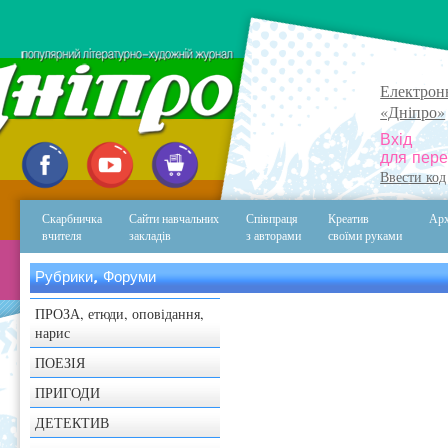
Електрон
«Дніпро»
Вхід
для пере
Ввести код
Скарбничка
Сайти навчальних
Співпраця
Креатив
Арх
вчителя
закладів
з авторами
своїми руками
Рубрики, Форуми
ПРОЗА, етюди, оповідання,
нарис
ПОЕЗІЯ
ПРИГОДИ
ДЕТЕКТИВ