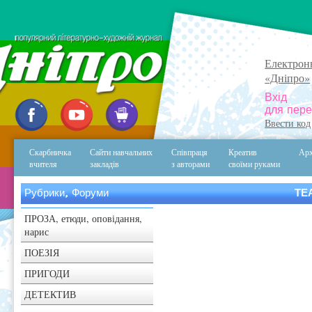
Електрон
«Дніпро»
Вхід
для пере
Ввести код
Скарбничка
Сайти навчальних
Співпраця
Креатив
Арх
вчителя
закладів
з авторами
своїми руками
Рубрики, Форуми
ТЕ
ПРОЗА, етюди, оповідання,
нарис
ПОЕЗІЯ
ПРИГОДИ
ДЕТЕКТИВ