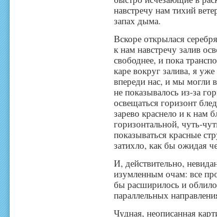
навстречу нам тихий вете
запах дыма.
Вскоре открылася серебря
к нам навстречу залив ос
свободнее, и пока трансп
каре вокруг залива, я уже
впереди нас, и мы могли 
не показывалось из-за гор
освещаться горизонт бле
зарево краснело и к нам б
горизонтальной, чуть-чут
показываться красные стр
затихло, как бы ожидая ч
И, действительно, невида
изумленным очам: все про
бы расширилось и облило
параллельных направлени
Чудная, неописанная карти