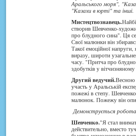
Аральського моря", "Каза
"Казахи в юрті" та інші.
Мистецтвознавець.
Найбі
створив Шевченко-художн
про блудного сина". Ця 
Свої малюнки він збиравс
Такої емоційної напруги, 
виразу, широти узагальне
часу. "Притча про блудн
здобутків у вітчизняному 
Другий ведучий.
Весною 
участь у Аральській експе
пожежі в степу. Шевченко
малюнок. Пожежу він опис
Демонструється робота
Шевченко.
"Я стал внимат
действительно, вместо ту
быстро исчезающие в рас