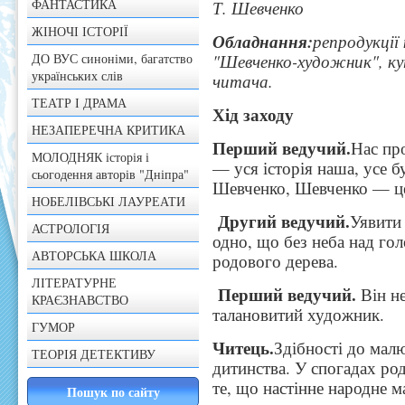
ФАНТАСТИКА
Т. Шевченко
ЖІНОЧІ ІСТОРІЇ
Обладнання:
репродукції
ДО ВУС синоніми, багатство
"Шевченко-художник", к
українських слів
читача.
ТЕАТР І ДРАМА
Хід заходу
НЕЗАПЕРЕЧНА КРИТИКА
Перший ведучий.
Нас пр
МОЛОДНЯК історія і
— уся історія наша, усе б
сьогодення авторів "Дніпра"
Шевченко, Шевченко — це
НОБЕЛІВСЬКІ ЛАУРЕАТИ
Другий ведучий.
Уявити 
АСТРОЛОГІЯ
одно, що без неба над г
АВТОРСЬКА ШКОЛА
родового дерева.
ЛІТЕРАТУРНЕ
Перший ведучий.
Він не
КРАЄЗНАВСТВО
талановитий художник.
ГУМОР
Читець.
Здібності до мал
ТЕОРІЯ ДЕТЕКТИВУ
дитинства. У спогадах ро
те, що настінне народне 