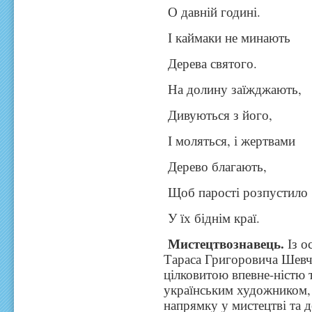
О давній годині.
І каймаки не минають
Дерева святого.
На долину заїжджають,
Дивуються з його,
І моляться, і жертвами
Дерево благають,
Щоб парості розпустило
У їх біднім краї.
Мистецтвознавець.
Із о
Тараса Григоровича Шевче
цілковитою впевне-ністю 
українським художником,
напрямку у мистецтві та д