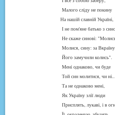
І все з собою заберу,
Малого сліду не покину
На нашій славній Україні,
І не пом'яне батько з син
Не скаже синові: "Молис
Молися, сину: за Вкраїн
Його замучили колись".
Мені однаково, чи буде
Той син молитися, чи ні..
Та не однаково мені,
Як Україну злії люди
Присплять, лукаві, і в огн
Її, окраденую, збудять...