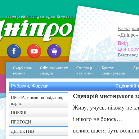
Електрон
«Дніпро»
Вхід
для пере
Ввести код
Скарбничка
Сайти навчальних
Співпраця
Креатив
Арх
вчителя
закладів
з авторами
своїми руками
Рубрики, Форуми
Сценарій 
Сценарій мистецького з
ПРОЗА, етюди, оповідання,
нарис
Живу, учусь, нікому не к
ПОЕЗІЯ
і нікого не боюсь…
ПРИГОДИ
велике щастя буть вольни
ДЕТЕКТИВ