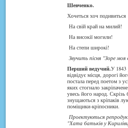
Шевченко.
Хочеться хоч подивиться
На свій край на милий!
На високії могили!
На степи широкі!
Звучить пісня "Зоре моя 
Перший ведучий.
У 1843
відвідує місця, дорогі йо
постала перед поетом з ус
яких стогнало закріпачене
увесь його народ. Скрізь
знущаються з кріпаків лук
поміщики-кріпосники.
Проектуються репродукц
"Хата батьків у Кирилівц