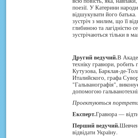
всю повість, яка, навпаки
поезії. У Катерини народ
відшукувати його батька. 
зустріч з милим, що її ві
глибиною та лагідністю с
зустрічаються тільки в ма
Другий ведучий.
В Акаде
техніку гравюри, робить 
Кутузова, Барклая-де-Тол
Италийского, графа Суво
"Гальванографія", викону
допомогою гальванотехні
Проектуються портрети 
Експерт.
Гравюра — відти
Перший ведучий.
Шевчен
відвідати Україну.