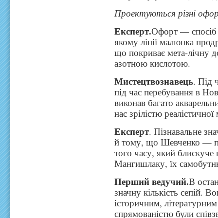
Проектуються різні офо
Експерт.
Офорт — спосіб 
якому лінії малюнка прод
що покриває мета-лічну д
азотною кислотою.
Мистецтвознавець
. Під 
під час перебування в Но
виконав багато акварельн
нас зрілістю реалістичної 
Експерт
. Пізнавальне зн
й тому, що Шевченко — п
того часу, який блискуче 
Мангишлаку, їх самобутню
Перший ведучий.
В оста
значну кількість сепій. В
історичним, літературним 
спрямованістю були співз