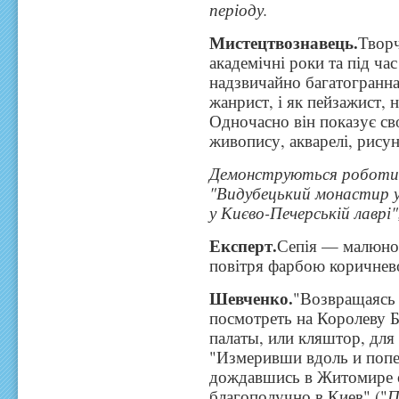
періоду.
Мистецтвознавець.
Творч
академічні роки та під ча
надзвичайно багатогранна.
жанрист, і як пейзажист, 
Одночасно він показує сво
живопису, акварелі, рисун
Демонструються роботи: 
"Видубецький монастир у 
у Києво-Печерській лаврі",
Експерт.
Сепія — малюнок
повітря фарбою коричнев
Шевченко.
"Возвращаясь 
посмотреть на Королеву Б
палаты, или кляштор, для
"Измеривши вдоль и поп
дождавшись в Житомире о
благополучно в Киев" ("
П