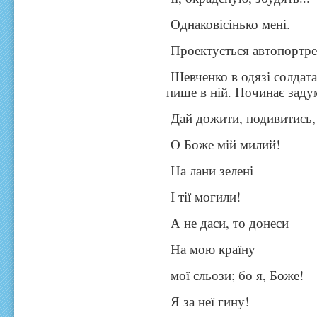
Однаковісінько мені.
Проектується автопортрет
Шевченко в одязі солдата
пише в ній. Починає заду
Дай дожити, подивитись,
О Боже мій милий!
На лани зелені
І тії могили!
А не даси, то донеси
На мою країну
мої сльози; бо я, Боже!
Я за неї гину!