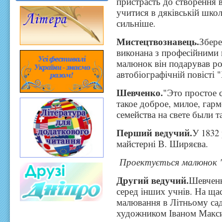
пристрасть до створення 
учитися в дяківській школ
сильніше.
Мистецтвознавець.
Збере
виконана з професійними
малюнок він подарував ро
автобіографічній повісті
Шевченко.
"Это простое 
такое доброе, милое, гарм
семейства на свете были 
Перший ведучий.
У 1832
майстерні В. Ширяєва.
Проектується малюнок "
Другий ведучий.
Шевченк
серед інших учнів. На щас
малювання в Літньому сад
художником Іваном Макс