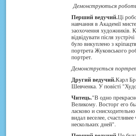
Демонструються роботи 
Перший ведучий.
Ці роб
навчання в Академії мисте
заохочення художників. К
відвідувати після зустрі
було викуплено з кріпацтв
портрета Жуковського роб
портрет.
Демонструється портрет
Другий ведучий.
Карл Бр
Шевченка. У повісті "Худ
Читець.
"В одно прекрасн
Великому. Восторг его б
ласково и снисходительно
видал веселее, счастливее
нескольких дней".
Перший ведучий.
Це була