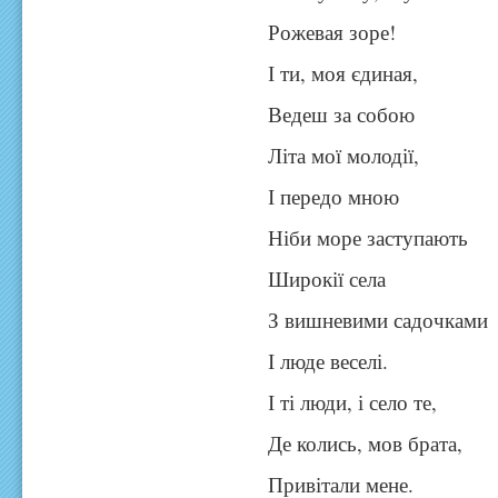
Рожевая зоре!
І ти, моя єдиная,
Ведеш за собою
Літа мої молодії,
І передо мною
Ніби море заступають
Широкії села
З вишневими садочками
І люде веселі.
І ті люди, і село те,
Де колись, мов брата,
Привітали мене.