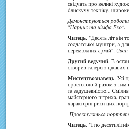
свідчать про великі худож
блискучу техніку, широки
Демонструються роботи 
"Нарцис та німфа Ехо".
Читець
. "Десять літ він 
солдатської муштри, а для
переможних армій". (
Іван
Другий ведучий
. В оста
створив галерею цікавих п
Мистецтвознавець
. Усі 
простотою й разом з тим
та задушевністю... Смілив
майстерного штриха, гра
характерні риси цих портр
Проектуються портрет
Читець
. "І по десятилітн