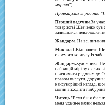
морали
").
Проектується робота "По
Перший ведучий.
За уча
товаристві Шевченко був
залишилися невдоволеним
Жандарм
. На всі питанн
Микола І.
Відправити Ше
окремого корпусу із забо
Жандарм.
Художника Шевч
найвищій мірі зухвалих ві
призначити рядовим до О
правом вислуги, доручивш
найсуворіший нагляд, щоб
могли виходити підбурливі
Читець.
"Если бы я был из
меня удачнее казни нельз