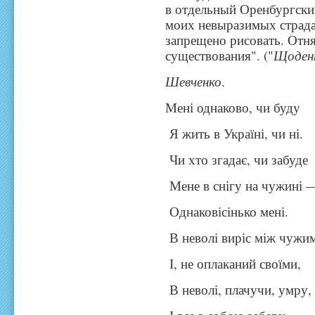
в отдельный Оренбургски
моих невыразимых страда
запрещено рисовать. Отн
существования". ("
Щоденн
Шевченко
.
Мені однаково, чи буду
Я жить в Україні, чи ні.
Чи хто згадає, чи забуде
Мене в снігу на чужині 
Однаковісінько мені.
В неволі виріс між чужи
І, не оплаканий своїми,
В неволі, плачучи, умру,