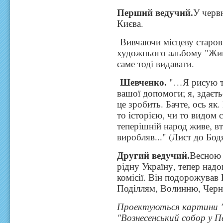
Перший ведучий.
У черв
Києва.
Вивчаючи місцеву старов
художнього альбому "Жив
саме тоді видавати.
Шевченко.
"…Я рисую те
вашої допомоги; я, здаєть
це зробить. Бачте, ось як.
то історією, чи то видом 
теперішній народ живе, вт
виробляв..." (Лист до Бод
Другий ведучий.
Весною 
рідну Україну, тепер надо
комісії. Він подорожува
Поділлям, Волинню, Черн
Проектуються картини "
"Вознесенський собор у П