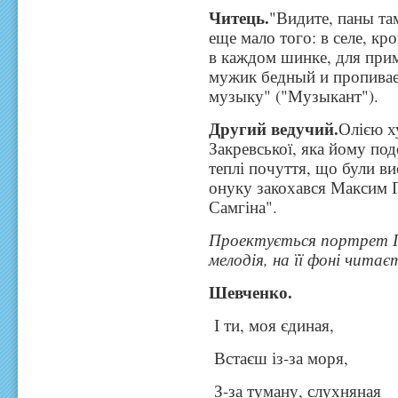
Читець.
"Видите, паны та
еще мало того: в селе, кр
в каждом шинке, для при
мужик бедный и пропива
музыку" ("Музыкант").
Другий ведучий.
Олією х
Закревської, яка йому под
теплі почуття, що були вис
онуку закохався Максим 
Самгіна".
Проектується портрет Га
мелодія, на її фоні читає
Шевченко.
І ти, моя єдиная,
Встаєш із-за моря,
З-за туману, слухняная