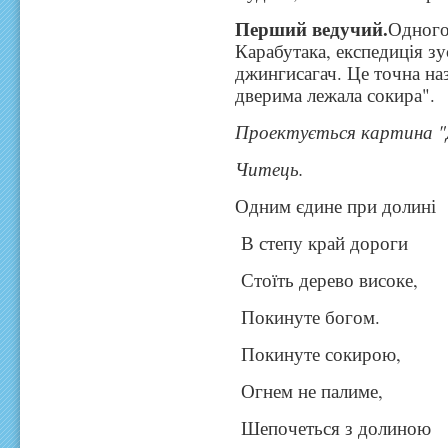
Перший ведучий.
Одного
Карабутака, експедиція зу
джингисагач. Це точна назв
дверима лежала сокира".
Проектується картина "
Читець.
Одним єдине при долині
В степу край дороги
Стоїть дерево високе,
Покинуте богом.
Покинуте сокирою,
Огнем не палиме,
Шепочеться з долиною