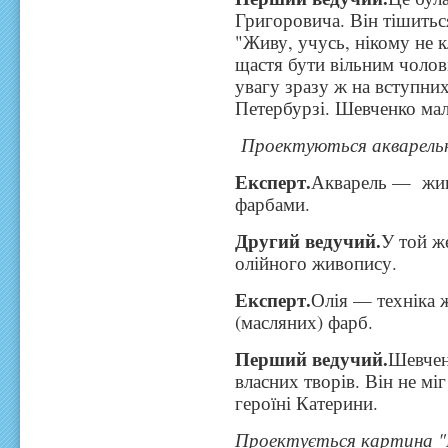
Григоровича. Він тішитьс
"Живу, учусь, нікому не к
щастя бути вільним чолов
увагу зразу ж на вступни
Петербурзі. Шевченко ма
Проектуються акварельн
Експерт.
Акварель — жив
фарбами.
Другий ведучий.
У той ж
олійного живопису.
Експерт.
Олія — техніка 
(масляних) фарб.
Перший ведучий.
Шевчен
власних творів. Він не мі
героїні Катерини.
Проектується картина "