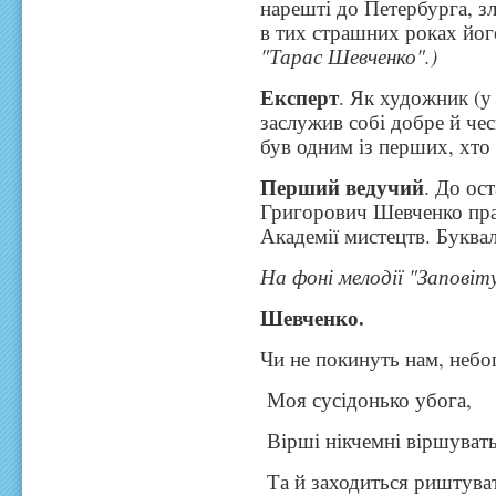
нарешті до Петербурга, зл
в тих страшних роках його
"Тарас Шевченко".)
Експерт
. Як художник (у
заслужив собі добре й чес
був одним із перших, хто
Перший ведучий
. До ос
Григорович Шевченко пра
Академії мистецтв. Буквал
На фоні мелодії "Заповіт
Шевченко.
Чи не покинуть нам, небо
Моя сусідонько убога,
Вірші нікчемні віршувать
Та й заходиться риштува