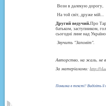
Вози в далекую дорогу,
На той світ, друже мій...
Другий ведучий.
Про Тара
батьком, заступником, голо
сьогодні лине над Україно
Звучить "Заповіт".
Авторство, на жаль, не 
За матеріалами:
http://vl
Помилка в тексті? Виділіть її