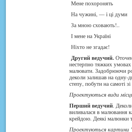
Мене похоронять
На чужині, — і ці думи
За мною сховають!..
І мене на Україні
Ніхто не згадає!
Другий ведучий.
Оточен
нестерпно тяжких умовах 
малювати. Задобрюючи ро
деколи залишав на одну-д
степу, побути на самоті з
Проектуються види місць
Перший ведучий
. Декол
виливалася в малювання ка
крейдою. Деякі малюнки та
Проектуються картини "