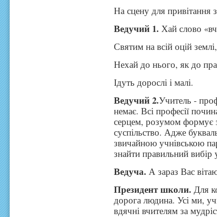
На сцену для привітання з
Ведучий 1.
Хай слово «вч
Святим на всій оцій землі
Нехай до нього, як до пр
Ідуть дорослі і малі.
Ведучий 2.
Учитель - проф
немає. Всі професії почин
серцем, розумом формує 
суспільство. Адже букваль
звичайною учнівською па
знайти правильний вибір 
Ведуча.
А зараз Вас вітаю
Президент школи.
Для к
дорога людина. Усі ми, у
вдячні вчителям за мудріс