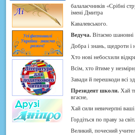
балалаєчників «Срібні ст
імені Дмитра
Кавалевського.
Ведуча.
Вітаємо шановні в
Добра і знань, щедроти і 
Хто нові небосхили відкр
Всім, хто йтиме у незмірн
Завади й перешкоди всі зд
Президент школи.
Хай т
вгасне,
Хай сили невичерпні ваші
Гордіться по праву за сві
Великий, почесний учител