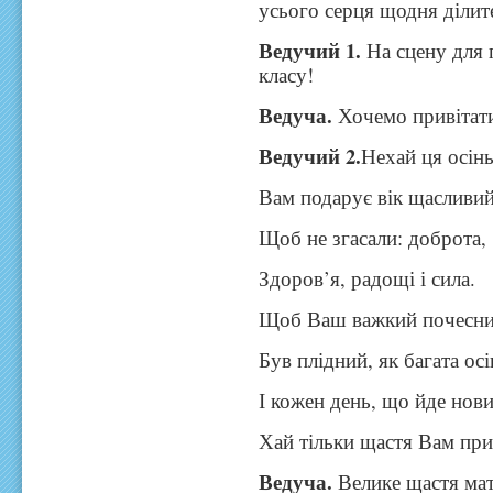
усього серця щодня ділит
Ведучий 1.
На сцену для 
класу!
Ведуча.
Хочемо привітати
Ведучий 2.
Нехай ця осінь
Вам подарує вік щасливий
Щоб не згасали: доброта,
Здоров’я, радощі і сила.
Щоб Ваш важкий почесни
Був плідний, як багата осі
І кожен день, що йде нов
Хай тільки щастя Вам при
Ведуча.
Велике щастя ма