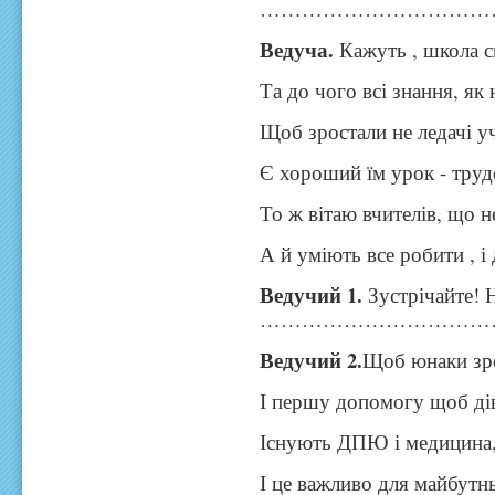
……………………………
Ведуча.
Кажуть , школа с
Та до чого всі знання, як
Щоб зростали не ледачі уч
Є хороший їм урок - труд
То ж вітаю вчителів, що н
А й уміють все робити , і
Ведучий 1.
Зустрічайте! 
……………………………
Ведучий 2.
Щоб юнаки зро
І першу допомогу щоб дів
Існують ДПЮ і медицина
І це важливо для майбутн