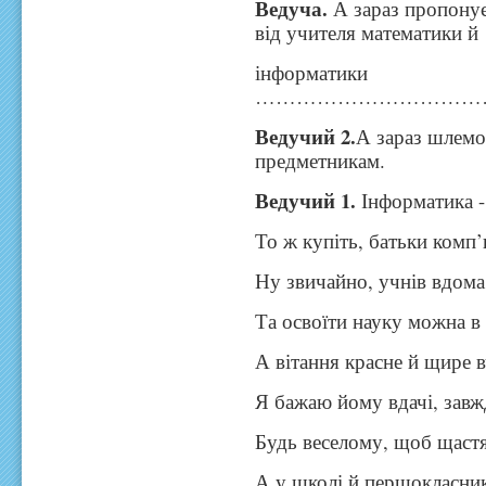
Ведуча.
А зараз пропону
від учителя математики й
інформатики
………………………………
Ведучий 2.
А зараз шлемо
предметникам.
Ведучий 1.
Інформатика -
То ж купіть, батьки комп’
Ну звичайно, учнів вдома
Та освоїти науку можна в
А вітання красне й щире 
Я бажаю йому вдачі, завж
Будь веселому, щоб щастя
А у школі й першокласник