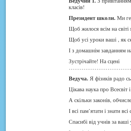
Ведучий 1.
З привітанням н
класів!
Президент школи.
Ми ге
Щоб жилося всім на світі 
Щоб усі уроки ваші , як 
І з домашнім завданням н
Зустрічайте! На сцені
……………………………
Ведуча.
Я фізиків радо с
Цікава наука про Всесвіт і 
А скільки законів, обчисл
І всі пам’ятати і знати всі 
Спасибі від учнів за ваші