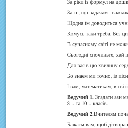
За ріки із формул на дошк
За те, що задачам , важк
Щодня їм доводиться учн
Комусь таки треба. Без ц
В сучасному світі не мож
Сьогодні спочиньте, хай 
Для вас в цю хвилину сер
Бо знаєм ми точно, із піс
І вам, математикам, в світ
Ведучий 1.
Згадати ази ма
8-.. та 10-.. класів.
Ведучий 2.
Вчителям поча
Бажаєм вам, щоб дітвора