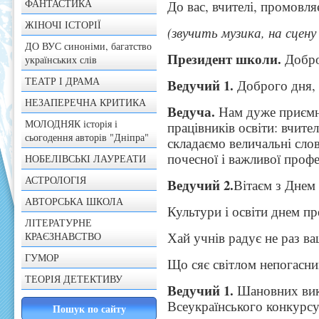
ФАНТАСТИКА
До вас, вчителі, промовля
ЖІНОЧІ ІСТОРІЇ
(звучить музика, на сцену
ДО ВУС синоніми, багатство
Президент школи.
Добро
українських слів
ТЕАТР І ДРАМА
Ведучий 1.
Доброго дня, ш
НЕЗАПЕРЕЧНА КРИТИКА
Ведуча.
Нам дуже приємн
МОЛОДНЯК історія і
працівників освіти: вчите
сьогодення авторів "Дніпра"
складаємо величальні слов
почесної і важливої профес
НОБЕЛІВСЬКІ ЛАУРЕАТИ
АСТРОЛОГІЯ
Ведучий 2.
Вітаєм з Днем 
АВТОРСЬКА ШКОЛА
Культури і освіти днем п
ЛІТЕРАТУРНЕ
Хай учнів радує не раз ва
КРАЄЗНАВСТВО
ГУМОР
Що сяє світлом непогасни
ТЕОРІЯ ДЕТЕКТИВУ
Ведучий 1.
Шановних викл
Всеукраїнського конкурс