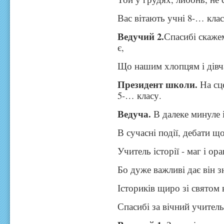
Вас вітають учні 8-… клас
Ведучий 2.
Спасибі скажем
є,
Що нашим хлопцям і дівча
Президент школи.
На сц
5-… класу.
Ведуча.
В далеке минуле 
В сучасні події, дебати щ
Учитель історії - маг і ор
Бо дуже важливі дає він з
Істориків щиро зі святом 
Спасибі за вічний учител