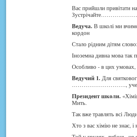
Вас прийшли привітати н
Зустрічайте…………
Ведуча.
В школі ми вчимо
кордон
Стало рідним дітям слово:
Іноземна дивна мова так п
Особливо - в цих умовах,
Ведучий 1.
Для святковог
………………………., учениц
Президент школи.
«Хімі
Мить.
Так вже травлять всі Люд
Хто з вас хімію не знає, і
Той у грудях, либонь, не 