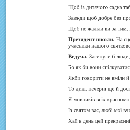
Щоб із дитячого садка т
Завжди щоб добре без пр
Щоб не жаліли ви за тим, 
Президент школи.
На сц
учасники нашого святково
Ведуча.
Загинули б люди,
Бо як би вони спілкувати
Якби говорити не вміли й
То дикі, печерні ще й дос
Я мовників всіх красномо
Із святом вас, любі мої вч
Хай в день цей прекрасни