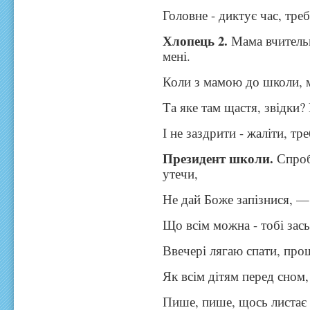
Головне - диктує час, тре
Хлопець 2.
Мама вчитель
мені.
Коли з мамою до школи, м
Та яке там щастя, звідки? 
І не заздрити - жаліти, тр
Президент школи.
Спроб
утечи,
Не дай Боже запізнися, —
Що всім можна - тобі зась
Ввечері лягаю спати, про
Як всім дітям перед сном,
Пише, пише, щось листає і