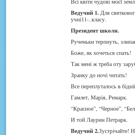
Всі квіти чудові моєї земл
Ведучий 1.
Для святково
учні11-..класу.
Президент школи.
Рученьки терпнуть, злипа
Боже, як хочеться спать!
Так мені ж треба оту зар
Зранку до ночі читать!
Все переплуталось в бідні
Гамлет, Марія, Ремарк.
“Красное”, “Черное”, “Бе
И той Лаурин Петрарк.
Ведучий 2.
Зустрічайте! Н