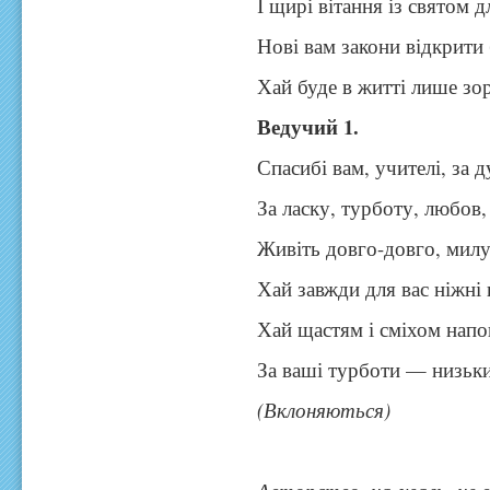
І щирі вітання із святом д
Нові вам закони відкрити
Хай буде в житті лише зо
Ведучий 1.
Спасибі вам, учителі, за 
За ласку, турботу, любов,
Живіть довго-довго, милу
Хай завжди для вас ніжні 
Хай щастям і сміхом напо
За ваші турботи — низьки
(Вклоняються)