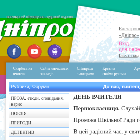
Електрон
«Дніпро»
Вхід
для пере
Ввести код
Скарбничка
Сайти навчальних
Співпраця
Креатив
Арх
вчителя
закладів
з авторами
своїми руками
Рубрики, Форуми
До вас, вчител
ДЕНЬ ВЧИТЕЛЯ
ПРОЗА, етюди, оповідання,
нарис
Першокласниця.
Слухайт
ПОЕЗІЯ
Промова Шкільної Ради г
ПРИГОДИ
В цей радісний час, у свя
ДЕТЕКТИВ