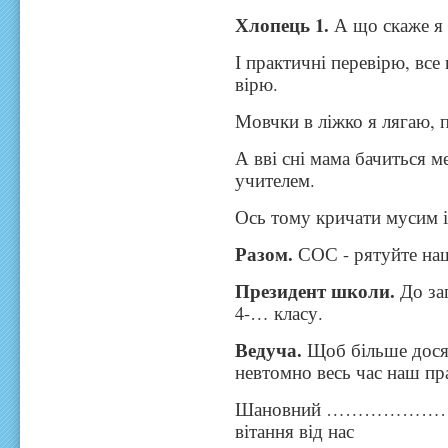
Хлопець 1.
А що скаже я
І практичні перевірю, все
вірю.
Мовчки в ліжко я лягаю, 
А вві сні мама бачиться ме
учителем.
Ось тому кричати мусим і
Разом.
СОС - рятуйте наш
Президент школи.
До за
4-… класу.
Ведуча.
Щоб більше досяг
невтомно весь час наш пр
Шановний …………………
вітання від нас