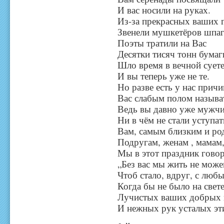
И вас носили на руках.
Из-за прекрасных ваших г
Звенели мушкетёров шпаг
Поэты тратили на Вас
Десятки тисяч тонн бумаг
Шло время в вечной суете
И вы теперь уже не те.
Но разве есть у нас прич
Вас слабым полом называ
Ведь вы давно уже мужч
Ни в чём не стали уступат
Вам, самым близким и ро
Подругам, женам , мамам,
Мы в этот праздник гово
„Без вас мы жить не може
Чтоб стало, вдруг, с любы
Когда бы не было на свет
Лучистых ваших добрых 
И нежных рук усталых эт