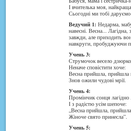
Бабуся, мама і сестричка-
І вчителька моя, найкраща 
Сьогодні ми тобі даруємо п
Ведучий 1:
Недарма, мабу
навесні. Весна... Лагідна,
завжди, але приходить во
навкруги, пробуджуючи п
Учень 3:
Струмочок весело дзюрк
Неначе сповістити хоче:
Весна прийшла, прийшла 
Знов ожили чудові мрії.
Учень 4:
Промінчик сонця лагідно
І з радістю усім шепоче:
„Весна прийшла, прийшла
Жіноче свято принесла”.
Учень 5: