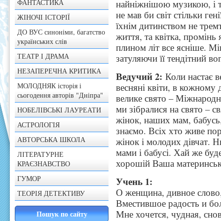
ФАНТАСТИКА
найніжнішою музикою, і то
не мав би світ стільки ген
ЖІНОЧІ ІСТОРІЇ
їхнім дитинством не тремт
ДО ВУС синоніми, багатство
життя, та квітка, промінь я
українських слів
плином літ все ясніше. Мі
ТЕАТР І ДРАМА
затуляючи її тендітний во
НЕЗАПЕРЕЧНА КРИТИКА
Ведучий 2:
Коли настає в
МОЛОДНЯК історія і
весняні квіти, в кожному до
сьогодення авторів "Дніпра"
велике свято – Міжнародни
ми зібралися на свято – с
НОБЕЛІВСЬКІ ЛАУРЕАТИ
жінок, наших мам, бабусь,
АСТРОЛОГІЯ
знаємо. Всіх хто живе пор
АВТОРСЬКА ШКОЛА
жінок і молодих дівчат. Н
мами і бабусі. Хай же буде
ЛІТЕРАТУРНЕ
хорошій Ваша материнськ
КРАЄЗНАВСТВО
ГУМОР
Учень 1:
О женщина, дивное слово
ТЕОРІЯ ДЕТЕКТИВУ
Вместившое радость и бо
Мне хочется, чудная, снов