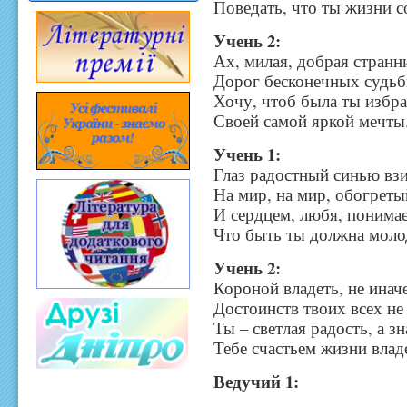
Поведать, что ты жизни с
Учень 2:
Ах, милая, добрая странн
Дорог бесконечных судьб
Хочу, чтоб была ты избр
Своей самой яркой мечты
Учень 1:
Глаз радостный синью вз
На мир, на мир, обогреты
И сердцем, любя, понима
Что быть ты должна моло
Учень 2:
Короной владеть, не иначе
Достоинств твоих всех не 
Ты – светлая радость, а зн
Тебе счастьем жизни влад
Ведучий 1: