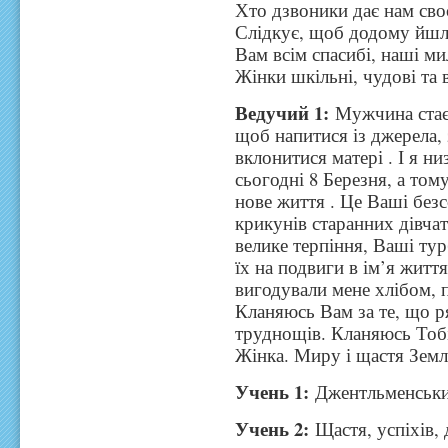
Хто дзвоники дає нам сво
Слідкує, щоб додому йшл
Вам всім спасибі, наші ми
Жінки шкільні, чудові та 
Ведучий 1:
Мужчина стає 
щоб напитися із джерела, 
вклонитися матері . І я н
сьогодні 8 Березня, а то
нове життя . Це Ваші без
крикунів старанних дівча
велике терпіння, Ваші ту
їх на подвиги в ім’я житт
вигодували мене хлібом, п
Кланяюсь Вам за те, що р
труднощів. Кланяюсь Тобі,
Жінка. Миру і щастя Земл
Учень 1:
Джентльменський
Учень 2:
Щастя, успіхів,