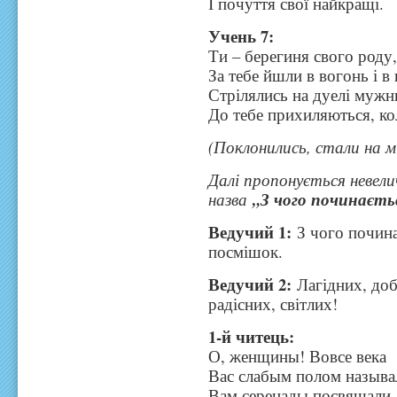
І почуття свої найкращі.
Учень 7:
Ти – берегиня свого роду
За тебе йшли в вогонь і в 
Стрілялись на дуелі мужн
До тебе прихиляються, ко
(Поклонились, стали на мі
Далі пропонується невел
назва
„З чого починаєть
Ведучий 1:
З чого почина
посмішок.
Ведучий 2:
Лагідних, доб
радісних, світлих!
1-й читець:
О, женщины! Вовсе века
Вас слабым полом называ
Вам серенады посвящали