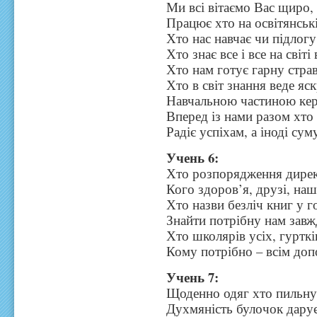
Ми всі вітаємо Вас щиро,
Працює хто на освітянські
Хто нас навчає чи підлогу
Хто знає все і все на світі 
Хто нам готує гарну страв
Хто в світ знання веде яс
Навчальною частиною ке
Вперед із нами разом хто
Радіє успіхам, а іноді сум
Учень 6:
Хто розпорядження дирек
Кого здоров’я, друзі, наш
Хто назви безліч книг у г
Знайти потрібну нам завж
Хто школярів усіх, гурткі
Кому потрібно – всім доп
Учень 7:
Щоденно одяг хто пильну
Духмяність булочок дарує