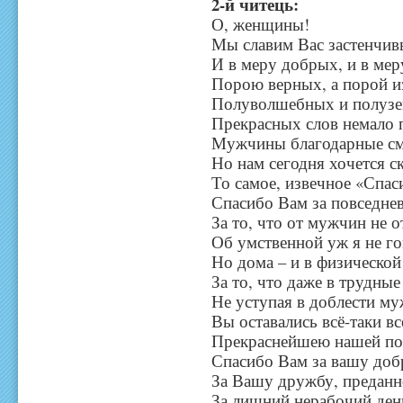
2-й читець:
О, женщины!
Мы славим Вас застенчив
И в меру добрых, и в мер
Порою верных, а порой 
Полуволшебных и полуз
Прекрасных слов немало 
Мужчины благодарные см
Но нам сегодня хочется с
То самое, извечное «Спас
Спасибо Вам за повседне
За то, что от мужчин не о
Об умственной уж я не г
Но дома – и в физической
За то, что даже в трудные
Не уступая в доблести м
Вы оставались всё-таки вс
Прекраснейшею нашей по
Спасибо Вам за вашу доб
За Вашу дружбу, преданно
За лишний нерабочий день