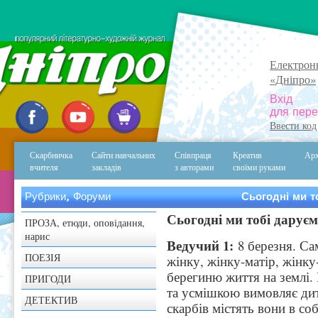
Електрон
«Дніпро»
Вхід
для пере
Ввести код
Скарбничка
Сайти навчальних
Співпраця
Креатив
Арх
вчителя
закладів
з авторами
своїми руками
Рубрики, Форуми
Сьогодні ми то
Сьогодні ми тобі даруємо
ПРОЗА, етюди, оповідання,
нарис
Ведучий 1:
8 березня. Са
ПОЕЗІЯ
жінку, жінку-матір, жінку
берегиню життя на землі. 
ПРИГОДИ
та усмішкою вимовляє дит
ДЕТЕКТИВ
скарбів містять вони в со