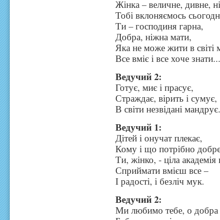
Жінка – величне, дивне, н
Тобі вклоняємось сьогодн
Ти – господиня гарна,
Добра, ніжна мати,
Яка не може жити в світі 
Все вміє і все хоче знати..
Ведучий 2:
Готує, миє і прасує,
Страждає, вірить і сумує,
В світи незвідані мандрує
Ведучий 1:
Дітей і онучат плекає,
Кому і що потрібно добре
Ти, жінко, - ціла академія 
Сприймати вмієш все –
І радості, і безліч мук.
Ведучий 2:
Ми любимо тебе, о добра 