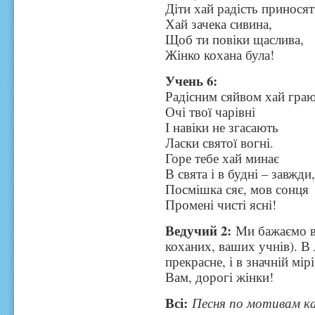
Діти хай радість приносят
Хай зачека сивина,
Щоб ти повіки щаслива,
Жінко кохана була!
Учень 6:
Радісним сяйвом хай гра
Очі твої чарівні
І навіки не згасають
Ласки святої вогні.
Горе тебе хай минає
В свята і в будні – завжди
Посмішка сяє, мов сонця
Промені чисті ясні!
Ведучий 2:
Ми бажаємо вс
коханих, ваших учнів). В
прекрасне, і в значній мі
Вам, дорогі жінки!
Всі:
Песня по мотивам к