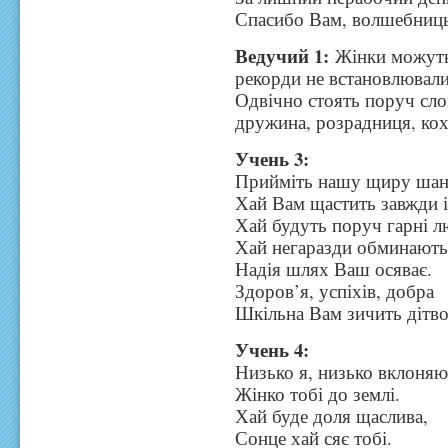
Спасибо Вам, волшебниц
Ведучий 1:
Жінки можуть 
рекорди не встановлювали
Одвічно стоять поруч слов
дружина, розрадниця, кох
Учень 3:
Прийміть нашу щиру шану
Хай Вам щастить завжди і
Хай будуть поруч гарні л
Хай негаразди обминають
Надія шлях Ваш осяває.
Здоров’я, успіхів, добра
Шкільна Вам зичить дітво
Учень 4:
Низько я, низько вклоняю
Жінко тобі до землі.
Хай буде доля щаслива,
Сонце хай сяє тобі.