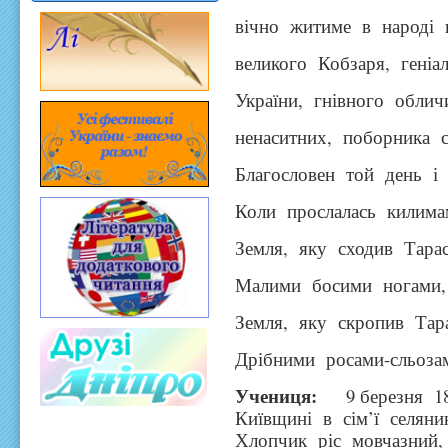
вічно житиме в народі 
великого Кобзаря, геніа
України, гнівного облич
ненаситних, поборника с
Благословен той день і 
Коли прослалась килима
Земля, яку сходив Тара
Малими босими ногами,
Земля, яку скропив Тар
Дрібними росами-сльоза
Учениця:
9 березня 181
Київщині в сім’ї селяни
Хлопчик ріс мовчазний,