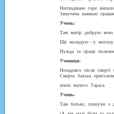
Несподіване горе випал
Замучена важкою праце
Учень:
Там матір добрую мою
Ще молодую – у могилу
Нужда та праця положи
Учениця
:
Незадовго після смерті 
Смерть батька приголом
шила малого Тараса.
Учень:
Там батько, плачучи з 
(А ми малі були та голі