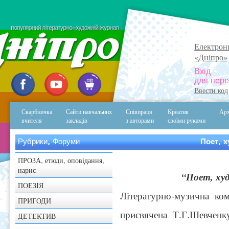
Електрон
«Дніпро»
Вхід
для пере
Ввести код
Скарбничка
Сайти навчальних
Співпраця
Креатив
Арх
вчителя
закладів
з авторами
своїми руками
Рубрики, Форуми
Поет, 
ПРОЗА, етюди, оповідання,
нарис
“Поет, худ
ПОЕЗІЯ
Літературно-музична ком
ПРИГОДИ
присвячена Т.Г.Шевченк
ДЕТЕКТИВ