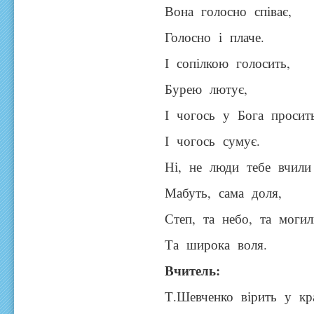
Вона голосно співає,
Голосно і плаче.
І сопілкою голосить,
Бурею лютує,
І чогось у Бога просить
І чогось сумує.
Ні, не люди тебе вчили
Мабуть, сама доля,
Степ, та небо, та могил
Та широка воля.
Вчитель:
Т.Шевченко вірить у кр