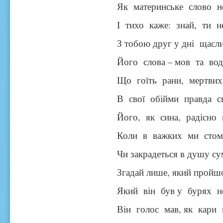
Як материнське слово не
І тихо каже: знай, ти н
З тобою друг у дні щасли
Його слова – мов та вод
Що гоїть рани, мертвих
В свої обійми правда св
Його, як сина, радісно 
Коли в важких ми стом
Чи закрадеться в душу с
Згадай лише, який пройш
Який він був у бурях н
Він голос мав, як кари 