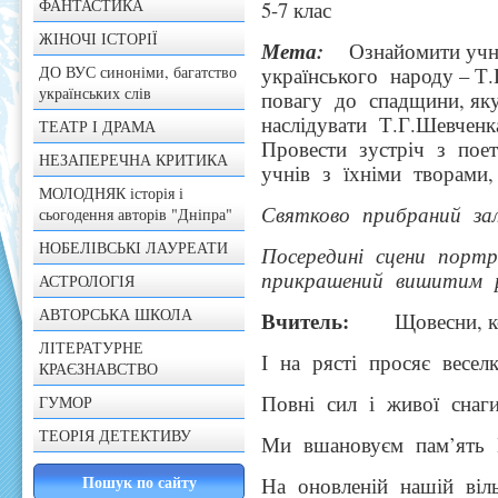
ФАНТАСТИКА
5-7 клас
ЖІНОЧІ ІСТОРІЇ
Мета:
Ознайомити учні
ДО ВУС синоніми, багатство
українського народу – Т
українських слів
повагу до спадщини, як
наслідувати Т.Г.Шевченк
ТЕАТР І ДРАМА
Провести зустріч з пое
НЕЗАПЕРЕЧНА КРИТИКА
учнів з їхніми творами,
МОЛОДНЯК історія і
Святково прибраний зал
сьогодення авторів "Дніпра"
НОБЕЛІВСЬКІ ЛАУРЕАТИ
Посередині сцени порт
прикрашений вишитим 
АСТРОЛОГІЯ
АВТОРСЬКА ШКОЛА
Вчитель:
Щовесни, кол
ЛІТЕРАТУРНЕ
І на рясті просяє веселк
КРАЄЗНАВСТВО
Повні сил і живої снаги
ГУМОР
ТЕОРІЯ ДЕТЕКТИВУ
Ми вшановуєм пам’ять 
На оновленій нашій віл