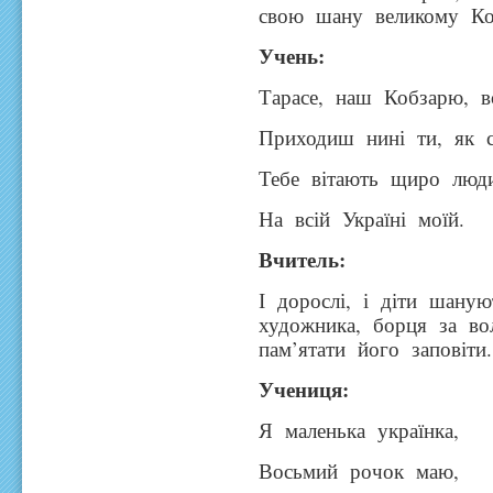
свою шану великому Коб
Учень:
Тарасе, наш Кобзарю, 
Приходиш нині ти, як с
Тебе вітають щиро люд
На всій Україні моїй.
Вчитель:
І дорослі, і діти шаную
художника, борця за в
пам’ятати його заповіти.
Учениця:
Я маленька українка,
Восьмий рочок маю,