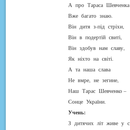
А про Тараса Шевченка
Вже багато знаю.
Він дитя з-під стріхи,
Він в подертій свиті,
Він здобув нам славу,
Як ніхто на світі.
А та наша слава
Не вмре, не зегине,
Наш Тарас Шевченко –
Сонце України.
Учень:
З дитячих літ живе у се