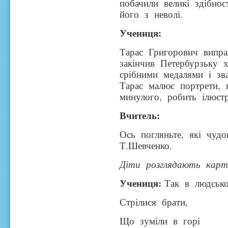
побачили великі здібно
його з неволі.
Учениця
:
Тарас Григорович виправ
закінчив Петербурзьку
срібними медалями і зв
Тарас малює портрети, 
минулого, робить ілюстр
Вчитель:
Ось погляньте, які чуд
Т.Шевченко.
Діти розглядають карт
Учениця:
Так в людськ
Стрілися брати,
Що зуміли в горі