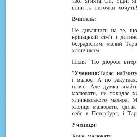
твої ягнята! Ой, бідні 
вони ж питочки хочуть
Вчитель:
Не дивлячись на те, що
кріпацькій сім’ї і дити
безрадісним, малий Тар
хлопчиком.
Пісня “По діброві вітер
Учениця:
”
Тарас наймиту
і малює. А по закутках
плаче. Але думка знайт
малювати, не покидає х
хлипківського маляра. 
хлопця малювати, однак
себе в Петербург, і Тар
Учениця
:
Хоче малювати,