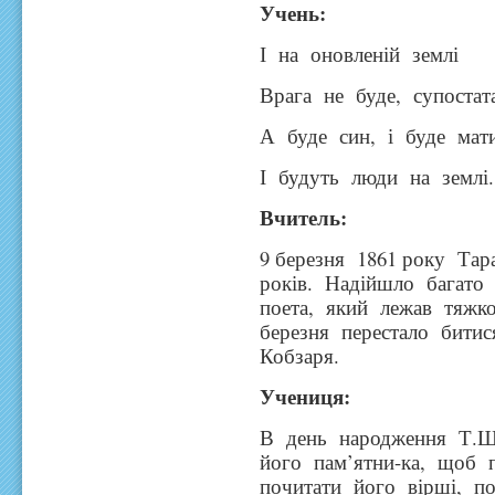
Учень:
І на оновленій землі
Врага не буде, супостат
А буде син, і буде мати
І будуть люди на землі.
Вчитель:
9 березня 1861 року Та
років. Надійшло багато 
поета, який лежав тяжк
березня перестало битис
Кобзаря.
Учениця:
В день народження Т.Ше
його пам’ятни-ка, щоб п
почитати його вірші, по