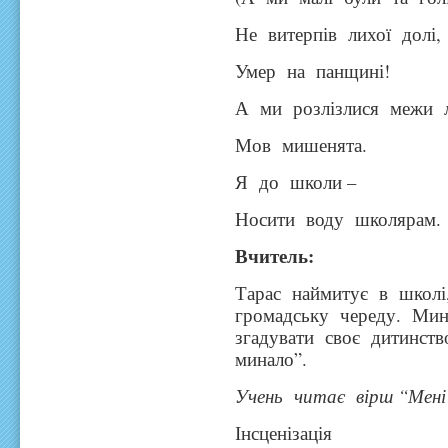
Не витерпів лихої долі,
Умер на панщині!
А ми розлізлися межи 
Мов мишенята.
Я до школи –
Носити воду школярам.
Вчитель:
Тарас наймитує в школі
громадську череду. Мин
згадувати своє дитинст
минало”.
Учень
читає вірш “Мені
Інсценізація