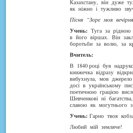
Казахстану, він дуже т
як ніжно і тужливо звуч
Пісня “Зоре моя вечірн
Учень:
Туга за рідною 
в його віршах. Він зак
боротьби за волю, за 
Вчитель:
В 1840 році був надрук
книжечка відразу відкри
вибухнула, мов джерело
досі в українському пис
поетичною грацією висл
Шевченкові ні багатства
славою як могутнього за
Учень:
Гарно твоя кобза
Любий мій земляче!