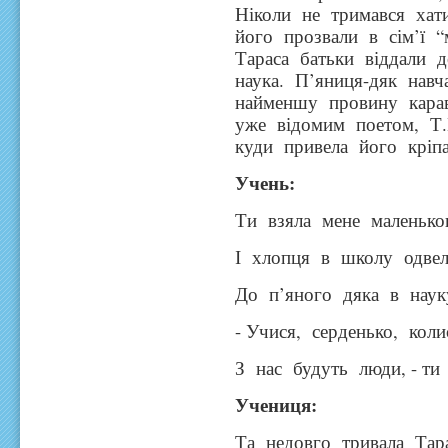
Ніколи не тримався хат
його прозвали в сім’ї 
Тараса батьки віддали 
наука. П’яниця-дяк нав
найменшу провину карав
уже відомим поетом, Т
куди привела його кріпа
Учен
Ти взяла мене маленько
І хлопця в школу одвел
До п’яного дяка в наук
- Учися, серденько, коли
З нас будуть люди, - ти 
Учениця
:
Та недовго тривала Тара