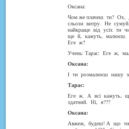
Оксана:
Чом же плачеш ти? Ох, 
сльози витру. Не сумуй
найкраще від усіх ти ч
ще й, кажуть, малюєш.
Еге ж?
Учень: Тарас: Еге ж, ма
Оксана:
І ти розмалюєш нашу х
Тарас:
Еге ж. А всі кажуть, 
здатний. Ні, я???
Оксана:
Авжеж, будеш! А що ти