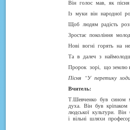
Він голос мав, як пісня
Із муки він народної ро
Щоб людям радість розц
Зростає покоління молод
Нові вогні горять на не
Та в далеч з наймолод
Пророк зорі, що землю 
Пісня “У перетику ход
Вчитель:
Т.Шевченко був сином м
духа. Він був кріпаком 
людської культури. Він 
і вільні шляхи професо