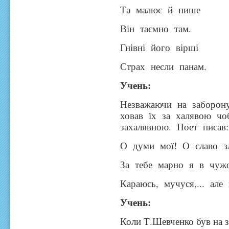
Та малює й пише
Він таємно там.
Гнівні його вірші
Страх несли панам.
Учень:
Незважаючи на заборону
ховав їх за халявою ч
захалявною. Поет писав:
О думи мої! О славо з
За тебе марно я в чуж
Караюсь, мучуся,... але
Учень:
Коли Т.Шевченко був на 