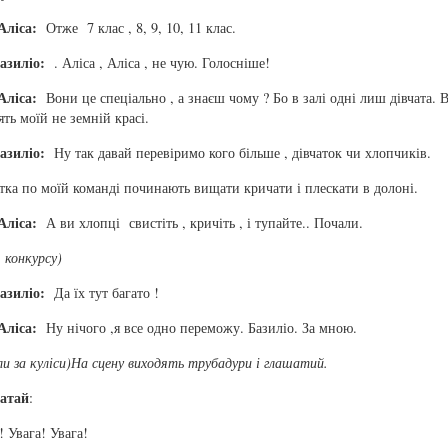
Аліса:
Отже 7 клас , 8, 9, 10, 11 клас.
азиліо:
. Аліса , Аліса , не чую. Голосніше!
Аліса:
Вони це спеціально , а знаєш чому ? Бо в залі одні лиш дівчата. 
ять моїй не земній красі.
азиліо:
Ну так давай перевіримо кого більше , дівчаток чи хлопчиків.
тка по моїй команді починають вищати кричати і плескати в долоні.
Аліса:
А ви хлопці свистіть , кричіть , і тупайте.. Почали.
я конкурсу)
азиліо:
Да їх тут багато !
Аліса:
Ну нічого ,я все одно переможу. Базиліо. За мною.
ли за куліси)На сцену виходять трубадури і глашатий.
атай
:
! Увага! Увага!