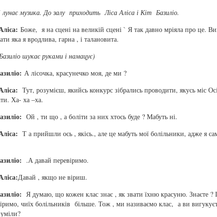
і лунає музика. До залу приходить Ліса Аліса і Кіт Базиліо.
Аліса:
Боже, я на сцені на великій сцені ` Я так давно мріяла про це. Ви
ати яка я вродлива, гарна , і талановита.
Базиліо шукає руками і намацує)
азиліо:
А лісочка, красунечко моя, де ми ?
Аліса:
Тут, розумієш, якийсь конкурс зібрались проводити, якусь міс Ос
ти. Ха- ха –ха.
азиліо:
Ой , ти що , а боліти за них хтось буде ? Мабуть ні.
Аліса:
Т а прийшли ось , якісь., але це мабуть мої болільники, адже я са
азиліо:
.А давай перевіримо.
Аліса:
Давай , якщо не віриш.
азиліо:
Я думаю, що кожен клас знає , як звати їхню красуню. Знаєте ? 
іримо, чиїх болільників більше. Тож , ми називаємо клас, а ви вигукуєт
зуміли?