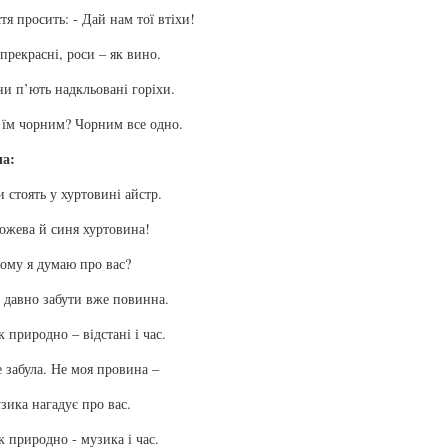
тя просить: - Дай нам тої втіхи!
прекрасні, роси – як вино.
и п’ють надкльовані горіхи.
їм чорним? Чорним все одно.
ча:
 стоять у хуртовині айстр.
ожева й синя хуртовина!
ому я думаю про вас?
 давно забути вже повинна.
к природно – відстані і час.
 забула. Не моя провина –
зика нагадує про вас.
к природно - музика і час.