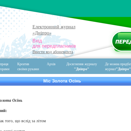
Електронний журнал
«Дніпро»
П
Вхід
для передплатників
Ввести код абонемента
праця
Креатив
Архів
Досягнення журналу
Де можна придба
торами
своїми руками
"Дніпро"
журнал
"Дніпро"
Міс Золота Осінь
олота Осінь
чий:
ак того, що вслiд за лiтом
ь осенi настав,