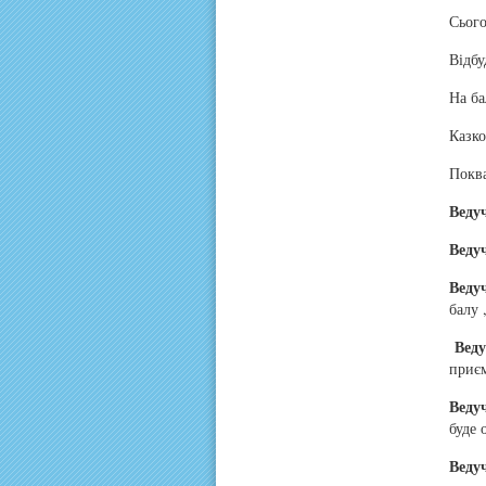
Сього
Відбу
На ба
Казко
Поква
Веду
Веду
Веду
балу 
Вед
приєм
Веду
буде 
Веду