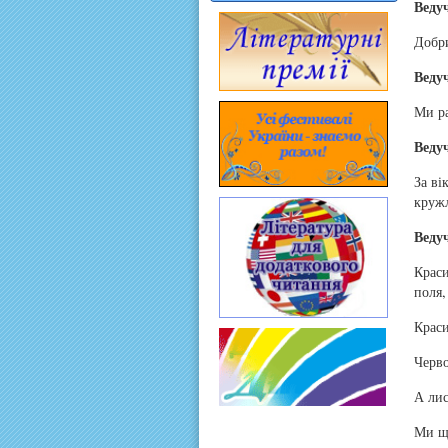
Веду
Добри
Веду
Ми ра
Веду
За ві
кружл
Веду
Краси
поля,
Краси
Черво
А лис
Ми ще