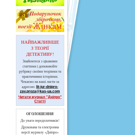
НАЙВАЖЛИВІШЕ
З ТЕОРІЇ
ДЕТЕКТИВУ!
Знайомтеся з цікавими
статтями і доповнюйте
рубрику своїми теоріями та
практичними історіями.
Чекаємо на ваші листи за
адресою:
lit-jur-dnipro-
zav.proza@kas-ua.com
Читати журнал "Дніпро"
Статті
ОГОЛОШЕННЯ
До уваги передплатників!
Друкована та електронна
версії журналу «Дніпро»