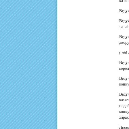
казко
Веду
Веду
та лі
Веду
двору
( під
Веду
корол
Веду
конку
Веду
казко
подоб
конку
харак
Прово