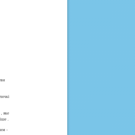
еви
личкі
, яке
іше .
ним -