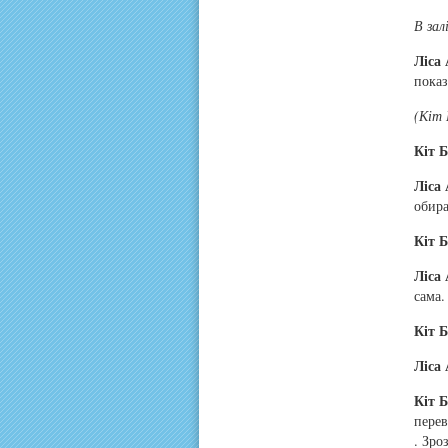
В зал
Ліса 
показ
(Кіт 
Кіт Б
Ліса 
обира
Кіт Б
Ліса 
сама.
Кіт Б
Ліса 
Кіт Б
перев
. Зро