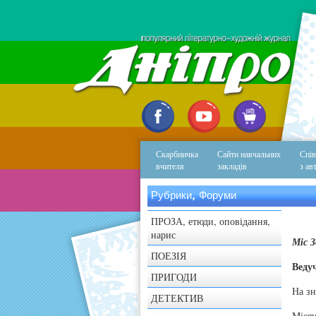
Скарбничка
Сайти навчальних
Спів
вчителя
закладів
з ав
Рубрики, Форуми
ПРОЗА, етюди, оповідання,
нарис
Міс З
ПОЕЗІЯ
Веду
ПРИГОДИ
На зн
ДЕТЕКТИВ
Мiсяц