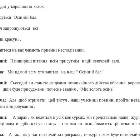
дні у королівстві казок
деться Осінній бал.
л запрошуються всі
ві красуні .
птеся на вас чекають приємні несподіванки.
чий:
Найщиріші вітання всім присутнім в цій святковій залі.
ча:
Ми вдячні всім хто завітав на наш “ Осінній бал.”
чий:
Сьогодні ви станете свідками незвичайного дійства обрання корол
, якій буде присуджене почесне звання , “Міс золота осінь”
уча:
Але ,щоб отримати цей титул , наші учасниці повинні пройти неве
ні випробування .
чий:
. А зараз , як ведеться в усіх конкурсах, ми представимо наше журі 
оцінювати здібності учасниць - з якими ви познайомитесь трішечки пізн
ча:
.А так , як у нас незвичайна програма , то журі також буде незвичай