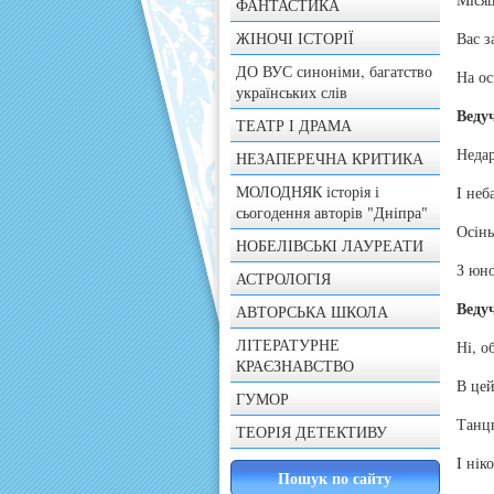
ФАНТАСТИКА
ЖІНОЧІ ІСТОРІЇ
Вас з
ДО ВУС синоніми, багатство
На ос
українських слів
Веду
ТЕАТР І ДРАМА
Недар
НЕЗАПЕРЕЧНА КРИТИКА
МОЛОДНЯК історія і
I неб
сьогодення авторів "Дніпра"
Осiнь
НОБЕЛІВСЬКІ ЛАУРЕАТИ
З юн
АСТРОЛОГІЯ
Веду
АВТОРСЬКА ШКОЛА
ЛІТЕРАТУРНЕ
Нi, о
КРАЄЗНАВСТВО
В цей
ГУМОР
Танцю
ТЕОРІЯ ДЕТЕКТИВУ
I нiк