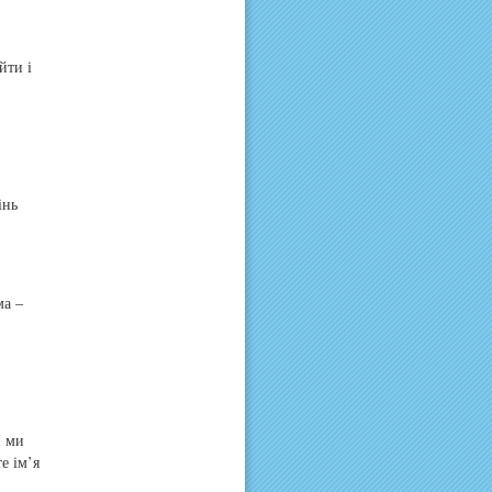
йти і
інь
ма –
І ми
е ім’я