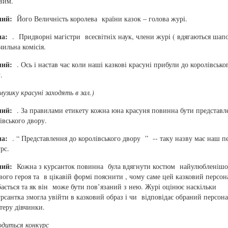
вим.
чий:
Його Величність королева країни казок – голова журі.
ча:
. Придворні магістри всесвітніх наук, члени журі ( вдягаються шап
чильна комісія.
чий:
. Ось і настав час коли наші казкові красуні прибули до королівсько
.
 музику красуні заходять в зал.)
чий:
. За правилами етикету кожна юна красуня повинна бути представл
івського двору.
ча:
. “ Представлення до королівського двору ” -- таку назву має наш 
рс.
чий:
Кожна з курсанток повинна була вдягнути костюм найулюбленішо
вого героя та в цікавій формі пояснити , чому саме цей казковий персо
ається та як він може бути пов’язаний з нею. Журі оцінює наскільки
рсантка змогла увійти в казковий образ і чи відповідає обраний персон
теру дівчинки.
диться конкурс