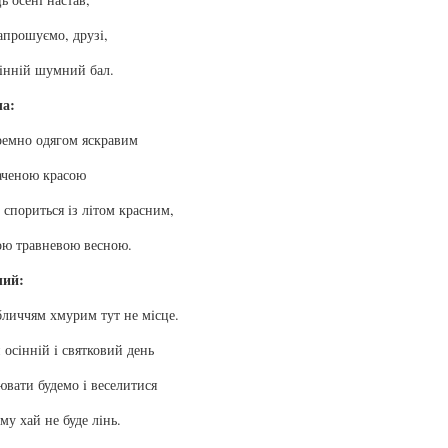
апрошуємо, друзi,
iннiй шумний бал.
ча:
емно одягом яскравим
аченою красою
 спориться iз лiтом красним,
ою травневою весною.
чий:
бличчям хмурим тут не мiсце.
 осiннiй i святковий день
вати будемо i веселитися
ому хай не буде лiнь.