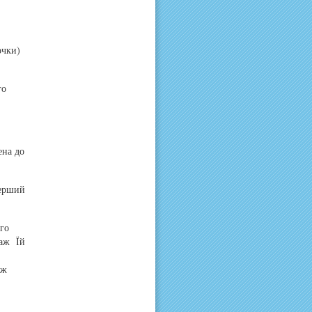
очки)
го
ена до
перший
го
наж Їй
аж