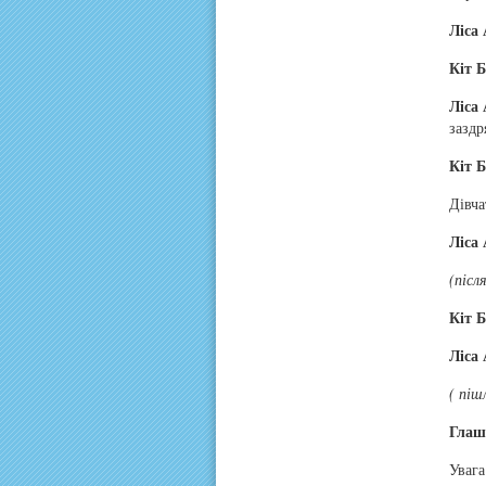
Ліса 
Кіт Б
Ліса 
заздр
Кіт Б
Дівча
Ліса 
(післ
Кіт Б
Ліса 
( піш
Глаш
Увага