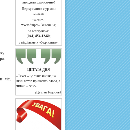
виходять
щомісячно!
Передплатити журнали
можна:
на сайті:
www.dnipro-ukr.com.ua;
за телефоном:
(044) 454-12-80
;
у відділеннях «Укрпошти».
нку
ра.
ЦИТАТА ДНЯ
«Текст – це лише пікнік, на
: ліс,
який автор приносить слова, а
читачі – сенс»
(
Цвєтан Тодоров
)