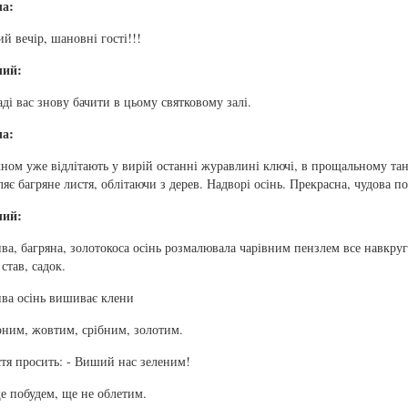
ча:
й вечір, шановні гості!!!
чий:
ді вас знову бачити в цьому святковому залі.
ча:
кном уже відлітають у вирій останні журавлині ключі, в прощальному та
яє багряне листя, облітаючи з дерев. Надворі осінь. Прекрасна, чудова по
чий:
ва, багряна, золотокоса осінь розмалювала чарівним пензлем все навкруги
 став, садок.
ва осінь вишиває клени
ним, жовтим, срібним, золотим.
тя просить: - Виший нас зеленим!
 побудем, ще не облетим.