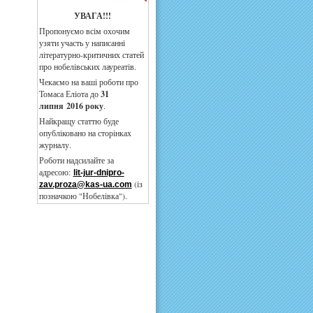
УВАГА!!!
Пропонуємо всім охочим
узяти участь у написанні
літературно-критичних статей
про нобелівських лауреатів.
Чекаємо на ваші роботи про
Томаса Еліота до
3
1
липня
2016 року
.
Найкращу статтю буде
опубліковано на сторінках
журналу.
Роботи надсилайте за
адресою:
lit-jur-dnipro-
(із
zav.proza@kas-ua.com
позначкою "Нобелівка").