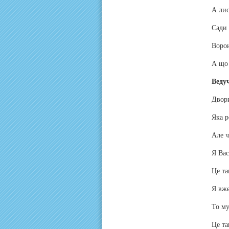
А лис
Сади 
Ворон
А що 
Веду
Двори
Яка р
Але ч
Я Вас
Це та
Я вже
То му
Це та