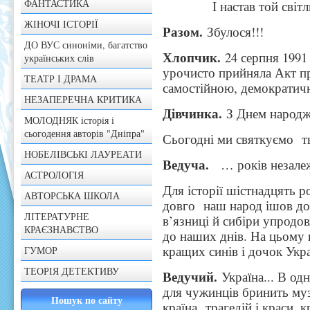
ФАНТАСТИКА
І настав той світлий 
ЖІНОЧІ ІСТОРІЇ
Разом.
Збулося!!!
ДО ВУС синоніми, багатство
Хлопчик.
24 серпня 1991
українських слів
урочисто прийняла Акт п
ТЕАТР І ДРАМА
самостійною, демократи
НЕЗАПЕРЕЧНА КРИТИКА
Дівчинка.
З Днем народж
МОЛОДНЯК історія і
сьогодення авторів "Дніпра"
Сьогодні ми святкуємо т
НОБЕЛІВСЬКІ ЛАУРЕАТИ
Ведуча.
… років незалеж
АСТРОЛОГІЯ
Для історії шістнадцять р
АВТОРСЬКА ШКОЛА
довго наш народ ішов до 
ЛІТЕРАТУРНЕ
в’язниці й сибіри упродовж
КРАЄЗНАВСТВО
до наших днів. На цьому 
кращих синів і дочок Укра
ГУМОР
ТЕОРІЯ ДЕТЕКТИВУ
Ведучий.
Україна... В одн
для чужинців бринить муз
країна трагедій і краси, 