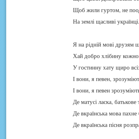
Щоб жили гуртом, не поо
На землі щасливі українці
Я на рідній мові друзям щ
Хай добро хлібину кожно
У гостинну хату щиро всі
І вони, я певен, зрозуміют
І вони, я певен зрозуміют
Де матусі ласка, батькове 
Де вкраїнська мова пахне 
Де вкраїнська пісня розпр