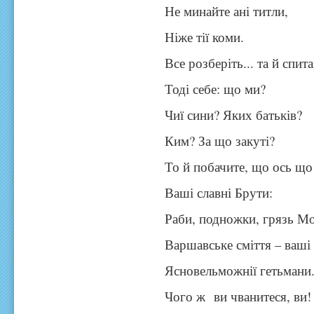
Не минайте ані титли,
Ніже тії коми.
Все розберіть... та й спит
Тоді себе: що ми?
Чиї сини? Яких батьків?
Ким? За що закуті?
То й побачите, що ось що
Ваші славні Брути:
Раби, подножки, грязь Мо
Варшавське сміття – ваші
Ясновельможнії гетьмани
Чого ж ви чванитеся, ви!