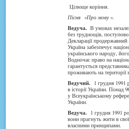
Цілюще коріння.
Пісня «Про мову ».
Ведуча.
В умовах незалеж
без труднощів, поступово 
Декларації продержавний 
Україна забезпечує націо
українського народу, його
Водночас право на націо
гарантується представника
проживають на території 
Ведучий.
1 грудня 1991 
в історії України. Понад 9
у Всеукраїнському рефере
України.
Ведуча.
1 грудня 1991 ро
вони прагнуть жити в свої
власними принципами.