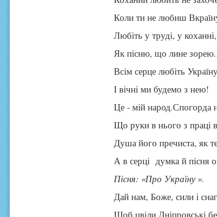
Коли ти не любиш Вкраїну
Любіть у труді, у коханні,
Як пісню, що лине зорею..
Всім серце любіть Україн
І вічні ми будемо з нею!
Це - мій народ.Спогорда 
Що руки в нього з праці в
Душа його пречиста, як те
А в серці думка й пісня 
Пісня: «Про Україну ».
Дай нам, Боже, сили і снаг
Щоб цвіли Дніпровські бе