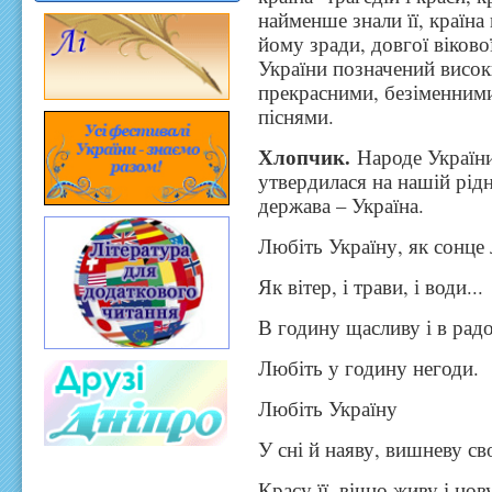
найменше знали її, країна
йому зради, довгої віков
України позначений висок
прекрасними, безіменними
піснями.
Хлопчик.
Народе України
утвердилася на нашій рідн
держава – Україна.
Любіть Україну, як сонце 
Як вітер, і трави, і води...
В годину щасливу і в радо
Любіть у годину негоди.
Любіть Україну
У сні й наяву, вишневу св
Красу її, вічно живу і нов