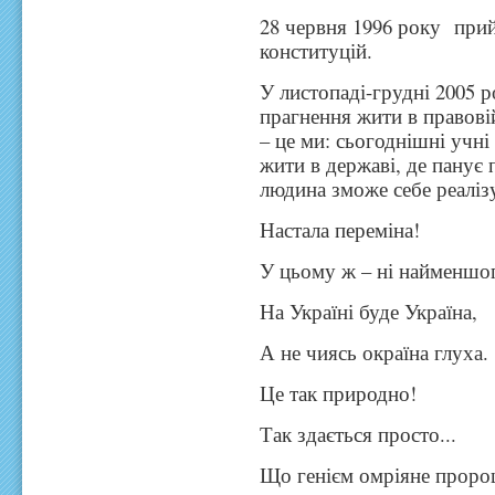
28 червня 1996 року при
конституцій.
У листопаді-грудні 2005 р
прагнення жити в правові
– це ми: сьогоднішні учні 
жити в державі, де панує п
людина зможе себе реаліз
Настала переміна!
У цьому ж – ні найменшог
На Україні буде Україна,
А не чиясь окраїна глуха.
Це так природно!
Так здається просто...
Що генієм омріяне проро