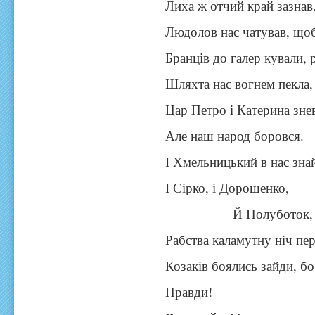
Лиха ж отчий край зазнав.
Людолов нас чатував, що
Бранців до галер кували,
Шляхта нас вогнем пекла,
Цар Петро і Катерина зне
Але наш народ боровся.
І Хмельницький в нас зна
І Сірко, і Дорошенко,
Й Полуботок, й Мо
Рабства каламутну ніч пе
Козаків боялись зайди, бо
Правди!