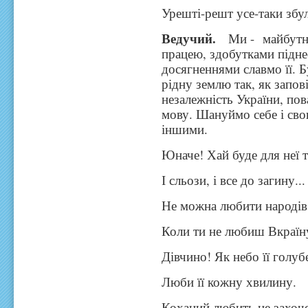
Урешті-решт усе-таки збу
Ведучий.
Ми - майбутн
працею, здобутками піднес
досягненнями славмо її. 
рідну землю так, як запов
незалежність України, пов
мову. Шануймо себе і свою
іншими.
Юначе! Хай буде для неї т
І сльози, і все до загину...
Не можна любити народів
Коли ти не любиш Вкраїну
Дівчино! Як небо її голуб
Люби її кожну хвилину.
Коханий любить не захоче