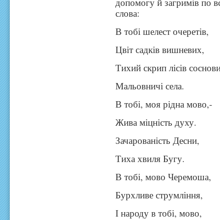
допомогу й загримів по в
слова:
В тобі шелест очеретів,
Цвіт садків вишневих,
Тихий скрип лісів соснов
Мальовничі села.
В тобі, моя рідна мово,-
Жива міцність духу.
Зачарованість Десни,
Тиха хвиля Бугу.
В тобі, мово Черемоша,
Бурхливе струмління,
І народу в тобі, мово,