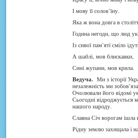
І мову її солов’їну.
Яка ж вона довга в століття
Година негоди, що люд ук
Із сивої пам’яті сміло ідут
А шаблі, мов блискавки,
Сині жупани, мов крила.
Ведуча.
Ми з історії Укра
незалежність ми зобов’яз
Очолювали його відомі ук
Сьогодні відроджується ко
нашого народу.
Славна Січ ворогам ішла 
Рідну землю захищала і н