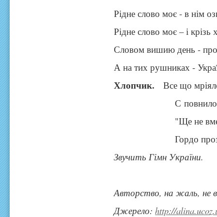
Рідне слово моє - в нім оз
Рідне слово моє – і крізь 
Словом вишию день - пр
А на тих рушниках - Укра
Хлопчик.
Все що мріяло
С повнилось, н
"Ще не вмерла У
Гордо прозву
Звучить Гімн України.
Авторство, на жаль, не 
Джерело:
http://alina.ucoz.