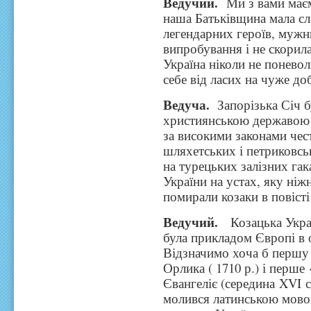
Ведучий.
Ми з вами має
наша Батьківщина мала сла
легендарних героїв, мужн
випробування і не скори
Україна ніколи не понево
себе від ласих на чуже до
Ведуча.
Запорізька Січ б
християнською державою 
за високими законами чест
шляхетських і петриковсь
на турецьких залізних гак
України на устах, яку ніж
помирали козаки в повісті
Ведучий.
Козацька Украї
була прикладом Європі в о
Відзначимо хоча б першу 
Орлика ( 1710 р.) і перш
Євангеліє (середина XVI с
молився латинською мовою