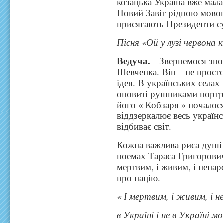
козацька Україна вже мал
Новий Завіт рідною мовою
присягають Президенти су
Пісня «Ой у лузі червона к
Ведуча.
Звернемося знов
Шевченка. Він – не просто 
ідея. В українських селах
оповиті рушниками портре
його « Кобзаря » почалос
віддзеркалює весь українс
відбиває світ.
Кожна важлива риса душі 
поемах Тараса Григоровича
мертвим, і живим, і ненар
про націю.
« І мертвим, і живим, і
в Україні і не в Україні м