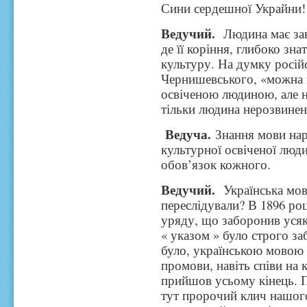
Сини сердешної Украйни!
Ведучий.
Людина має зав
де її коріння, глибоко зна
культуру. На думку ро
Чернишевського, «можна н
освіченою людиною, але н
тільки людина нерозвинен
Ведуча.
Знання мови наро
культурної освіченої люд
обов’язок кожного.
Ведучий.
Українська мов
переслідували? В 1896 ро
уряду, що заборонив усяк
« указом » було строго з
було, українською мовою 
промови, навіть співи на 
прийшов усьому кінець. П
тут пророчий клич нашого