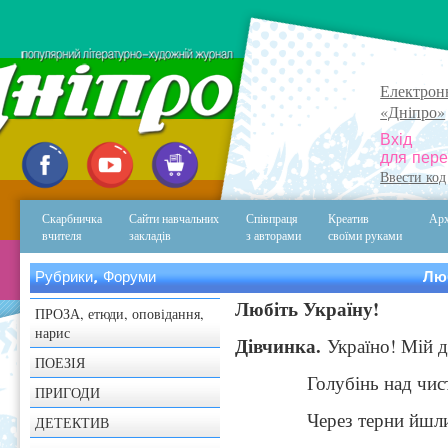
Електрон
«Дніпро»
Вхід
для пере
Ввести код
Скарбничка
Сайти навчальних
Співпраця
Креатив
Арх
вчителя
закладів
з авторами
своїми руками
Рубрики, Форуми
Люб
Любіть Україну!
ПРОЗА, етюди, оповідання,
нарис
Дівчинка.
Україно! Мій д
ПОЕЗІЯ
Голубінь над чистим
ПРИГОДИ
Через терни йшли до 
ДЕТЕКТИВ