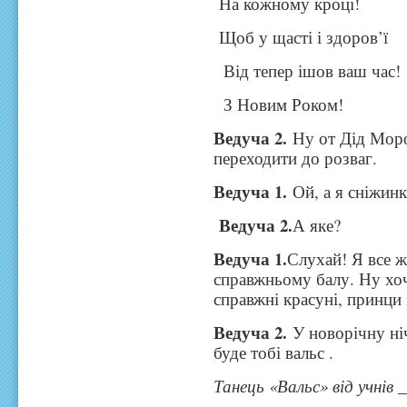
На кожному кроці!
Щоб у щасті і здоров’ї
Від тепер ішов ваш час!
З Новим Роком!
Ведуча 2.
Ну от Дід Моро
переходити до розваг.
Ведуча 1.
Ой, а я сніжинк
Ведуча 2.
А яке?
Ведуча 1.
Слухай! Я все ж
справжньому балу. Ну хо
справжні красуні, принци 
Ведуча 2.
У новорічну ні
буде тобі вальс .
Танець «Вальс» від учнів _