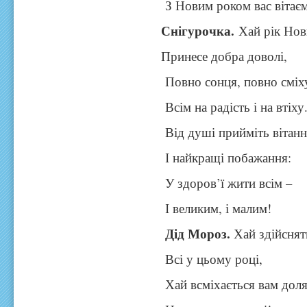
З Новим роком вас вітає
Снігурочка.
Хай рік Нов
Принесе добра доволі,
Повно сонця, повно сміх
Всім на радість і на втіху
Від душі прийміть вітан
І найкращі побажання:
У здоров’ї жити всім –
І великим, і малим!
Дід Мороз.
Хай здійснять
Всі у цьому році,
Хай всміхається вам дол