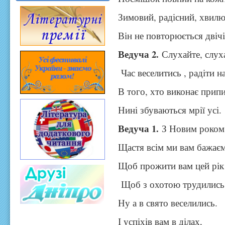
Зимовий, радісний, хвил
Він не повторюється двічі
Ведуча 2.
Слухайте, слух
Час веселитись , радіти н
В того, хто виконає припи
Нині збуваються мрії усі.
Ведуча 1.
З Новим роком 
Щастя всім ми вам бажає
Щоб прожити вам цей рік І
Щоб з охотою трудились
Ну а в свято веселились.
І успіхів вам в ділах,