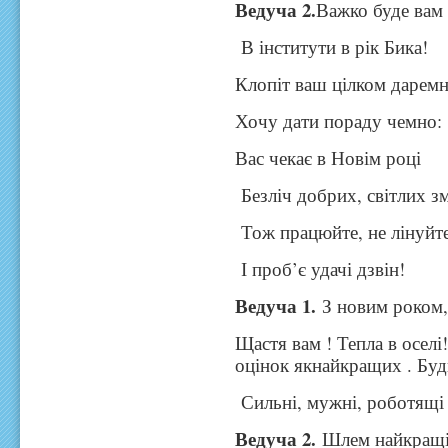
Ведуча 2.
Важко буде вам
В інститути в рік Бика!
Клопіт ваш цілком даремн
Хочу дати пораду чемно:
Вас чекає в Новім році
Безліч добрих, світлих зм
Тож працюйте, не лінуйт
І проб’є удачі дзвін!
Ведуча 1.
З новим роком, 
Щастя вам ! Тепла в оселі
оцінок якнайкращих . Буд
Сильні, мужні, роботящі 
Ведуча 2.
Шлем найкращі