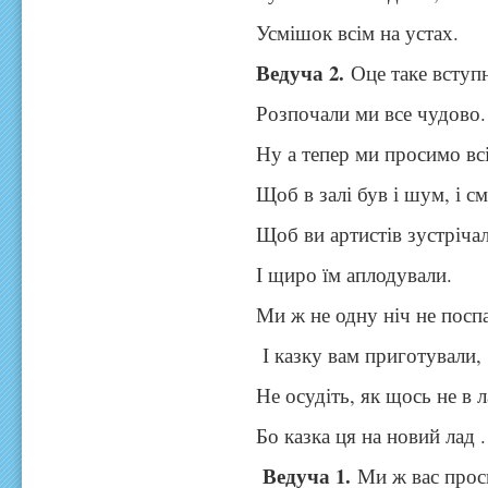
Усмішок всім на устах.
Ведуча 2.
Оце таке вступн
Розпочали ми все чудово.
Ну а тепер ми просимо вс
Щоб в залі був і шум, і см
Щоб ви артистів зустріча
І щиро їм аплодували.
Ми ж не одну ніч не посп
І казку вам приготували,
Не осудіть, як щось не в л
Бо казка ця на новий лад .
Ведуча 1.
Ми ж вас проси