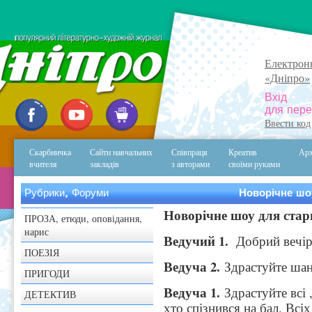
Електрон
«Дніпро»
Вхід
для пере
Ввести код
Скарбничка
Сайти навчальних
Співпраця
Креатив
Арх
вчителя
закладів
з авторами
своїми руками
Рубрики, Форуми
Новорічне шо
Новорічне шоу для ста
ПРОЗА, етюди, оповідання,
нарис
Ведучий 1.
Добрий вечір 
ПОЕЗІЯ
Ведуча 2.
Здрастуйте шано
ПРИГОДИ
Ведуча 1.
Здрастуйте всі ,
ДЕТЕКТИВ
хто спізнився на бал. Всі