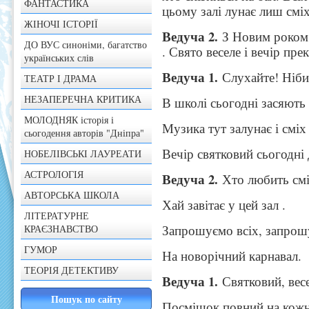
ФАНТАСТИКА
цьому залі лунає лиш сміх
ЖІНОЧІ ІСТОРІЇ
Ведуча 2.
З Новим роком,
ДО ВУС синоніми, багатство
. Свято веселе і вечір пр
українських слів
Ведуча 1.
Слухайте! Ніби 
ТЕАТР І ДРАМА
НЕЗАПЕРЕЧНА КРИТИКА
В школі сьогодні засяють 
МОЛОДНЯК історія і
Музика тут залунає і сміх
сьогодення авторів "Дніпра"
Вечір святковий сьогодні 
НОБЕЛІВСЬКІ ЛАУРЕАТИ
АСТРОЛОГІЯ
Ведуча 2.
Хто любить смі
АВТОРСЬКА ШКОЛА
Хай завітає у цей зал .
ЛІТЕРАТУРНЕ
Запрошуємо всіх, запрош
КРАЄЗНАВСТВО
ГУМОР
На новорічний карнавал.
ТЕОРІЯ ДЕТЕКТИВУ
Ведуча 1.
Святковий, вес
Посмішок повний на кожн