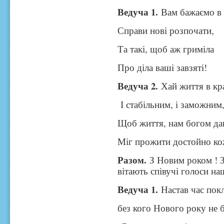
Ведуча 1.
Вам бажаємо в 
Справи нові розпочати,
Та такі, щоб аж гриміла
Про діла ваші завзяті!
Ведуча 2.
Хай життя в кра
І стабільним, і заможним
Щоб життя, нам богом да
Міг прожити достойно ко
Разом.
З Новим роком ! 
вітають співучі голоси на
Ведуча 1.
Настав час покл
без кого Нового року не б