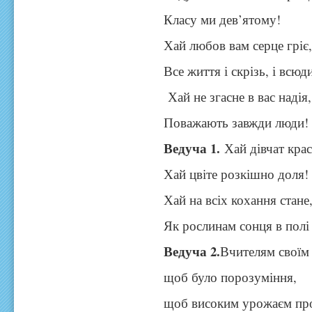
Класу ми дев’ятому!
Хай любов вам серце гріє
Все життя і скрізь, і всюд
Хай не згасне в вас надія,
Поважають завжди люди!
Ведуча 1.
Хай дівчат крас
Хай цвіте розкішно доля!
Хай на всіх кохання стане
Як рослинам сонця в полі 
Ведуча 2.
Вчителям своїм
щоб було порозуміння,
щоб високим урожаєм про