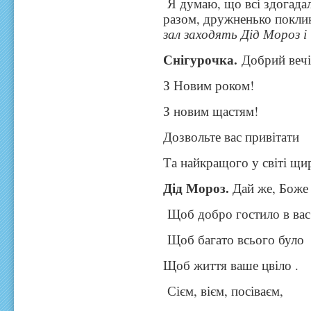
Я думаю, що всі здогадал
разом, дружненько покли
зал заходять Дід Мороз і 
Снігурочка.
Добрий вечір
З Новим роком!
З новим щастям!
Дозвольте вас привітати
Та найкращого у світі щи
Дід Мороз.
Дай же, Боже
Щоб добро гостило в вас
Щоб багато всього було
Щоб життя ваше цвіло .
Сієм, вієм, посіваєм,