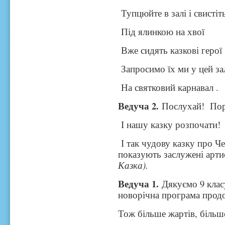
Тупцюйте в залі і свистіт
Під ялинкою на хвої
Вже сидять казкові герої 
Запросимо їх ми у цей за
На святковий карнавал .
Ведуча 2.
Послухай! Пор
І нашу казку розпочати!
І так чудову казку про Ч
показують заслужені арти
Казка).
Ведуча 1.
Дякуємо 9 класу
новорічна програма продо
Тож більше жартів, більш