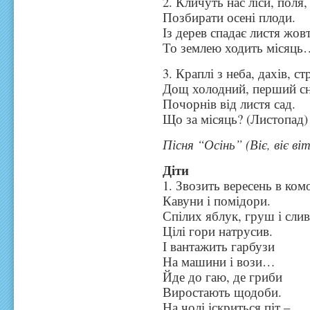
2. Кличуть нас ліси, поля,
Позбирати осені плоди.
Із дерев спадає листя жовт
То землею ходить місяць
3. Краплі з неба, дахів, ст
Дощ холодний, перший сн
Почорнів від листя сад.
Що за місяць? (Листопад)
Пісня “Осінь” (Віє, віє ві
Діти
1. Звозить вересень в ком
Кавуни і помідори.
Спілих яблук, груш і сли
Цілі гори натрусив.
І вантажить гарбузи
На машини і вози…
Йде до гаю, де гриби
Виростають щодоби.
На чолі іскриться піт –