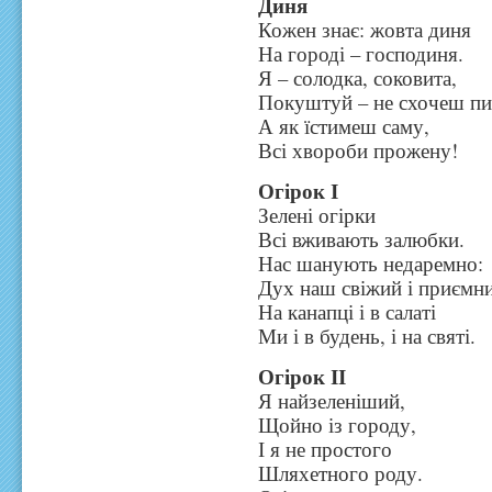
Диня
Кожен знає: жовта диня
На городі – господиня.
Я – солодка, соковита,
Покуштуй – не схочеш пи
А як їстимеш саму,
Всі хвороби прожену!
Огірок І
Зелені огірки
Всі вживають залюбки.
Нас шанують недаремно:
Дух наш свіжий і приємн
На канапці і в салаті
Ми і в будень, і на святі.
Огірок ІІ
Я найзеленіший,
Щойно із городу,
І я не простого
Шляхетного роду.