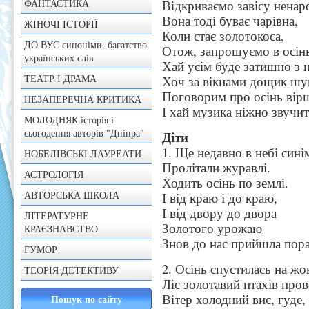
ФАНТАСТИКА
Відкриваємо завісу ненар
Вона тоді буває чарівна,
ЖІНОЧІ ІСТОРІЇ
Коли стає золотокоса,
ДО ВУС синоніми, багатство
Отож, запрошуємо в осін
українських слів
Хай усім буде затишно з 
ТЕАТР І ДРАМА
Хоч за вікнами дощик шу
Поговорим про осінь вір
НЕЗАПЕРЕЧНА КРИТИКА
І хай музика ніжно звучит
МОЛОДНЯК історія і
сьогодення авторів "Дніпра"
Діти
1. Ще недавно в небі сині
НОБЕЛІВСЬКІ ЛАУРЕАТИ
Пролітали журавлі.
АСТРОЛОГІЯ
Ходить осінь по землі.
АВТОРСЬКА ШКОЛА
І від краю і до краю,
І від двору до двора
ЛІТЕРАТУРНЕ
Золотого урожаю
КРАЄЗНАВСТВО
Знов до нас прийшла пора
ГУМОР
2. Осінь спустилась на жо
ТЕОРІЯ ДЕТЕКТИВУ
Ліс золотавий птахів про
Вітер холодний виє, гуде,