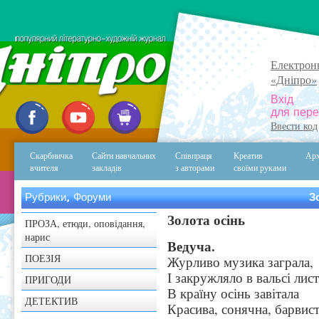
Електрон
«Дніпро»
Вхід
для пере
Ввести код
Скарбничка
Сайти навчальних
Співпраця
Креатив
Арх
вчителя
закладів
з авторами
своїми руками
Рубрики, Форуми
З
Золота осінь
ПРОЗА, етюди, оповідання,
нарис
Ведуча.
ПОЕЗІЯ
Журливо музика заграла,
І закружляло в вальсі лист
ПРИГОДИ
В країну осінь завітала
ДЕТЕКТИВ
Красива, сонячна, барвист