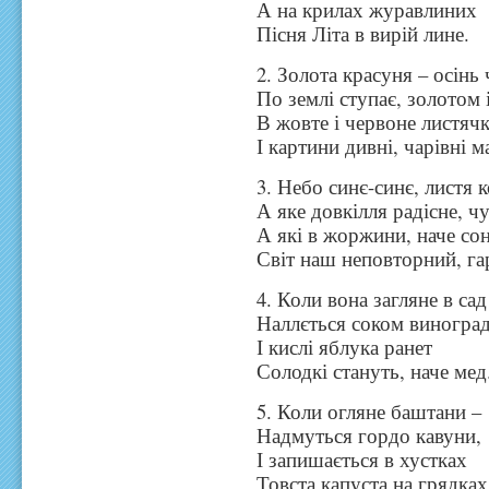
А на крилах журавлиних
Пісня Літа в вирій лине.
2. Золота красуня – осінь
По землі ступає, золотом 
В жовте і червоне листяч
І картини дивні, чарівні 
3. Небо синє-синє, листя 
А яке довкілля радісне, ч
А які в жоржини, наче сон
Світ наш неповторний, га
4. Коли вона загляне в сад
Наллється соком виноград
І кислі яблука ранет
Солодкі стануть, наче мед
5. Коли огляне баштани –
Надмуться гордо кавуни,
І запишається в хустках
Товста капуста на грядках