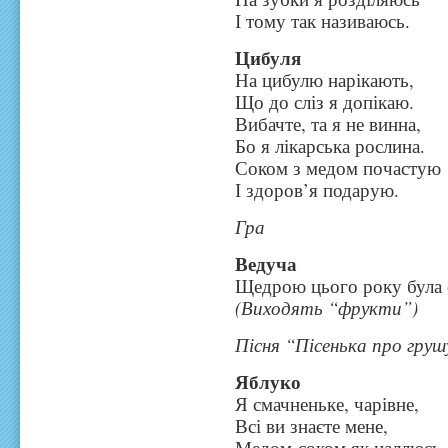
І тому так називаюсь.
Цибуля
На цибулю нарікають,
Що до сліз я допікаю.
Вибачте, та я не винна,
Бо я лікарська рослина.
Соком з медом почастую
І здоров’я подарую.
Гра
Ведуча
Щедрою цього року була о
(Виходять “фрукти”)
Пісня “Пісенька про груш
Яблуко
Я смачненьке, чарівне,
Всі ви знаєте мене,
Медом-соком як наллюсь,