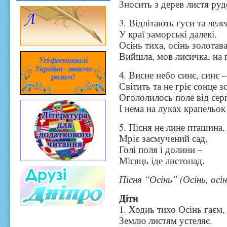
Зносить з дерев листя руд
3. Відлітають гуси та леле
У краї заморські далекі.
Осінь тиха, осінь золотав
Вийшла, мов лисичка, на 
4. Висне небо синє, синє – 
Світить та не гріє сонце з
Огололилось поле від серп
І нема на луках крапельок
5. Пісня не лине пташина,
Мріє засмучений сад,
Голі поля і долини –
Місяць іде листопад.
Пісня “Осінь” (Осінь, ос
Діти
1. Ходиь тихо Осінь гаєм,
Землю листям устеляє.