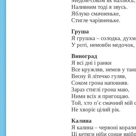
Наливним тоді я звусь.
Яблуко смачненьке,
Стигле чарівненьке.
Груша
Я грушка – солодка, духм
У роті, немовби медочок, 
Виноград
Я всі дні і ранки
Все кружляв, немов у танц
Весну й літечко гуляв,
Соком грона наповняв.
Зараз стиглі грона маю,
Ними всіх я пригощаю.
Той, хто п’є смачний мій с
Не хворіє цілий рік.
Калина
Я калина – червоні корали
Ці кетяги ніби сонце ввіб