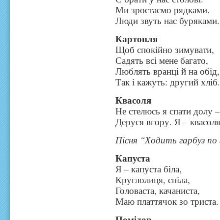
Ми зростаємо рядками.
Люди звуть нас буряками.
Картопля
Щоб спокійно зимувати,
Садять всі мене багато,
Люблять вранці й на обід,
Так і кажуть: другий хліб
Квасоля
Не стелюсь я спати долу –
Деруся вгору. Я – квасоля
Пісня “Ходить гарбуз по
Капуста
Я – капуста біла,
Круглолиця, спіла,
Головаста, качаниста,
Маю платтячок зо триста.
Помідор