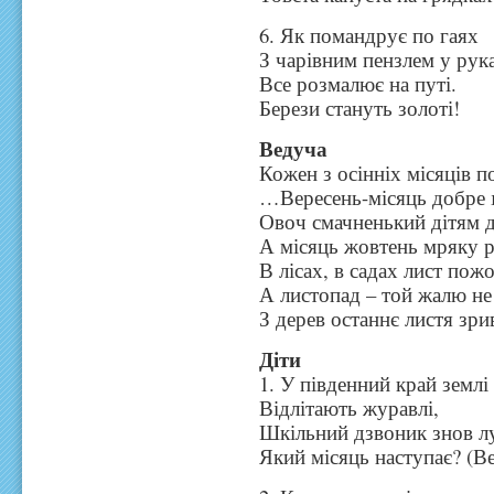
6. Як помандрує по гаях
З чарівним пензлем у рук
Все розмалює на путі.
Берези стануть золоті!
Ведуча
Кожен з осінніх місяців 
…Вересень-місяць добре ґ
Овоч смачненький дітям д
А місяць жовтень мряку р
В лісах, в садах лист пожо
А листопад – той жалю не
З дерев останнє листя зри
Діти
1. У південний край землі
Відлітають журавлі,
Шкільний дзвоник знов л
Який місяць наступає? (В