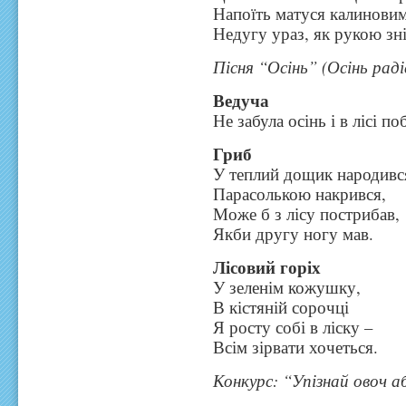
Напоїть матуся калиновим
Недугу ураз, як рукою зн
Пісня “Осінь” (Осінь раді
Ведуча
Не забула осінь і в лісі п
Гриб
У теплий дощик народивс
Парасолькою накрився,
Може б з лісу пострибав,
Якби другу ногу мав.
Лісовий горіх
У зеленім кожушку,
В кістяній сорочці
Я росту собі в ліску –
Всім зірвати хочеться.
Конкурс: “Упізнай овоч 