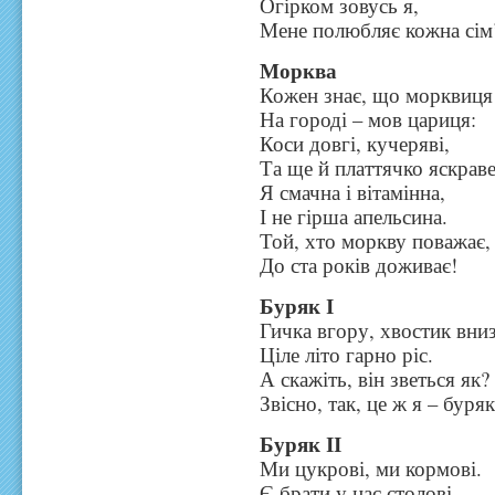
Огірком зовусь я,
Мене полюбляє кожна сім
Морква
Кожен знає, що морквиця
На городі – мов цариця:
Коси довгі, кучеряві,
Та ще й платтячко яскраве
Я смачна і вітамінна,
І не гірша апельсина.
Той, хто моркву поважає,
До ста років доживає!
Буряк І
Гичка вгору, хвостик вниз
Ціле літо гарно ріс.
А скажіть, він зветься як?
Звісно, так, це ж я – буряк
Буряк ІІ
Ми цукрові, ми кормові.
Є брати у нас столові.