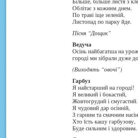
Більше, більше листя з кл
Облітає з кожним днем.
По траві іще зеленій,
Листопад по парку йде.
Пісня “Дощик”
Ведуча
Осінь найбагатша на урож
городі ми зібрали дуже 
(Виходять “овочі”)
Гарбуз
Я найстарший на городі!
Я великий і бокастий,
Жовтогрудий і смугастий.
Я чудовий дар осінній,
З гарним та смачним насі
Хто їсть кашу гарбузову,
Буде сильним і здоровим.