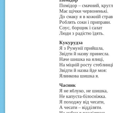
Помідор – смачний, кругл
Має щічки червоненькі.
До смаку я в кожній страв
Роблять соки і приправи.
Соус, борщик і салат
Люди з радістю їдять.
Кукурудза
Я з Румунії прийшла,
Звідти й назву принесла.
Наче шишка на ялиці,
На міцній росту стеблинці
Звідти й назва йде моя:
Ялинкова шишка я.
Часник
Я не яблуко, не шишка,
Не капуста-білосніжка.
Я походжу від чесати,
А чесати – відділяти.
На зубки я розділяюсь