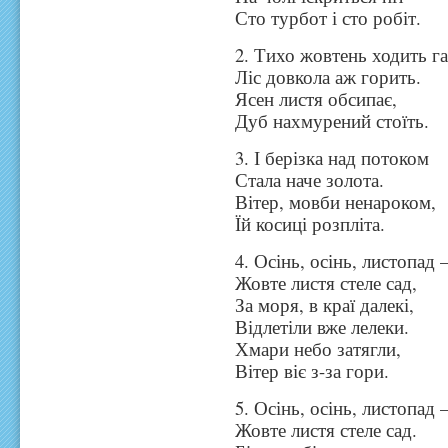
Сто турбот і сто робіт.
2. Тихо жовтень ходить га
Ліс довкола аж горить.
Ясен листя обсипає,
Дуб нахмурений стоїть.
3. І берізка над потоком
Стала наче золота.
Вітер, мовби ненароком,
Їй косиці розпліта.
4. Осінь, осінь, листопад 
Жовте листя стеле сад,
За моря, в краї далекі,
Відлетіли вже лелеки.
Хмари небо затягли,
Вітер віє з-за гори.
5. Осінь, осінь, листопад 
Жовте листя стеле сад.