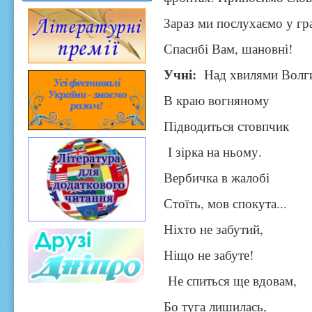
Зараз ми послухаємо у гра
Спасибі Вам, шановні!
Учні:
Над хвилями Волг
В краю вогняному
Підводиться стовпчик
І зірка на ньому.
Вербичка в жалобі
Стоїть, мов спокута...
Ніхто не забутий,
Ніщо не забуте!
Не спиться ще вдовам,
Бо туга лишилась,