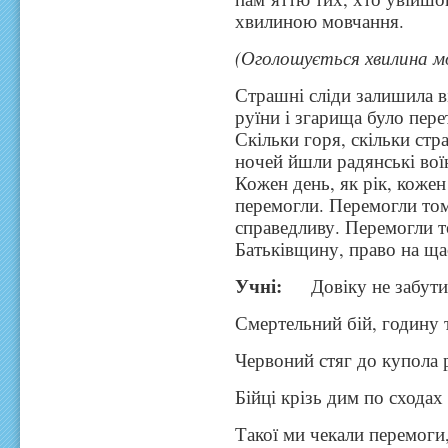
хвилиною мовчання.
(Оголошується хвилина 
Страшні сліди залишила ві
руїни і згарища було перет
Скільки горя, скільки стр
ночей йшли радянські вої
Кожен день, як рік, кожен 
перемогли. Перемогли том
справедливу. Перемогли 
Батьківщину, право на щас
Учні:
Довіку не забути 
Смертельний бій, годину 
Червоний стяг до купола 
Бійці крізь дим по сходах
Такої ми чекали перемоги