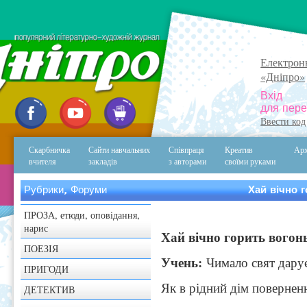
Електрон
«Дніпро»
Вхід
для пере
Ввести код
Скарбничка
Сайти навчальних
Співпраця
Креатив
Арх
вчителя
закладів
з авторами
своїми руками
Рубрики, Форуми
Хай вічно г
ПРОЗА, етюди, оповідання,
нарис
Хай вічно горить вогонь
ПОЕЗІЯ
Учень:
Чимало свят дарує
ПРИГОДИ
Як в рідний дім повернен
ДЕТЕКТИВ