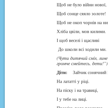
Щоб не було війни нової,
Щоб сонце сяяло золоте!
Щоб не окоп чорнів на ни
Хліба цвіли, мов килими.
І щоб веселі і щасливі
До школи всі ходили ми.
(Чути дитячий сміх, лине
громче смейтесь, дети!”)
Діти:
Зайчик сонячний і
На лататті у ріці.
На піску і на травиці,
І у тебе на лиці.
Промінь радо розсилає