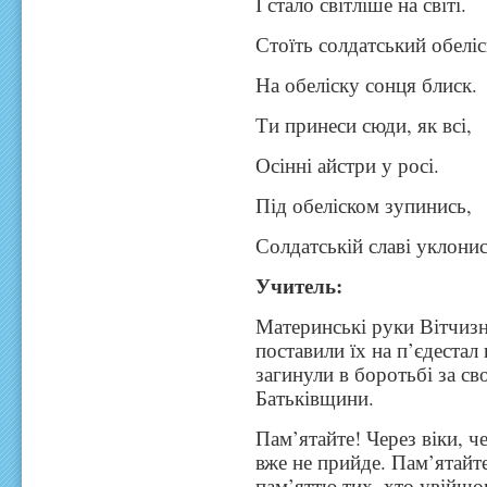
І стало світліше на світі.
Стоїть солдатський обеліс
На обеліску сонця блиск.
Ти принеси сюди, як всі,
Осінні айстри у росі.
Під обеліском зупинись,
Солдатській славі уклонис
Учитель:
Материнські руки Вітчизни
поставили їх на п’єдестал 
загинули в боротьбі за св
Батьківщини.
Пам’ятайте! Через віки, ч
вже не прийде. Пам’ятайт
пам’яттю тих, хто увійшо