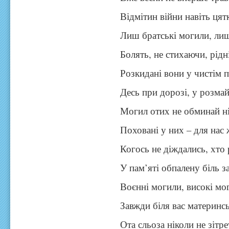
Відмітин війни навіть цятк
Лиш братські могили, лиш
Болять, не стихаючи, рідні
Розкидані вони у чистім п
Десь при дорозі, у розмай-
Могил отих не обминай ні
Поховані у них – для нас 
Когось не діждались, хто 
У пам’яті обпалену біль з
Воєнні могили, високі мо
Завжди біля вас материнсь
Ота сльоза ніколи не зітре