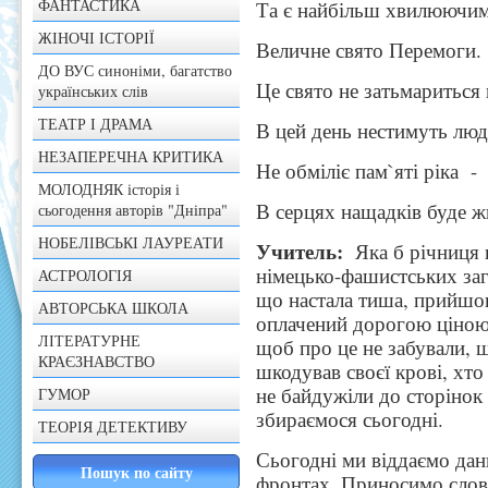
ФАНТАСТИКА
Та є найбільш хвилюючим
ЖІНОЧІ ІСТОРІЇ
Величне свято Перемоги.
ДО ВУС синоніми, багатство
Це свято не затьмариться 
українських слів
ТЕАТР І ДРАМА
В цей день нестимуть люд
НЕЗАПЕРЕЧНА КРИТИКА
Не обміліє пам`яті ріка -
МОЛОДНЯК історія і
В серцях нащадків буде жи
сьогодення авторів "Дніпра"
НОБЕЛІВСЬКІ ЛАУРЕАТИ
Учитель:
Яка б річниця в
німецько-фашистських заг
АСТРОЛОГІЯ
що настала тиша, прийшо
АВТОРСЬКА ШКОЛА
оплачений дорогою ціною 
ЛІТЕРАТУРНЕ
щоб про це не забували, щ
КРАЄЗНАВСТВО
шкодував своєї крові, хт
не байдужіли до сторінок 
ГУМОР
збираємося сьогодні.
ТЕОРІЯ ДЕТЕКТИВУ
Сьогодні ми віддаємо дань
фронтах. Приносимо слов