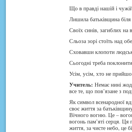
Що в правді нашій і чужій 
Лишила батьківщина біля
Своїх синів, загиблих на в
Сльоза зорі стоїть над об
Сховавши клопоти людські
Сьогодні треба поклонити
Усім, усім, хто не прийшо
Учитель:
Немає нині жодн
все те, що пов’язане з п
Як символ всенародної вдя
своє життя за батьківщин
Вічного вогню. Це – вого
вогонь пам’яті серця. Ця 
життя, за чисте небо, це б