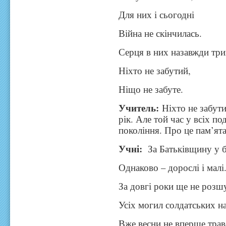
Для них і сьогодні
Війна не скінчилась.
Серця в них назавжди три
Ніхто не забутий,
Ніщо не забуте.
Учитель:
Ніхто не забути
рік. Але той час у всіх 
покоління. Про це пам’ята
Учні:
За Батьківщину у 
Однаково – дорослі і малі
За довгі роки ще не розш
Усіх могил солдатських на
Вже весни не вперше тра