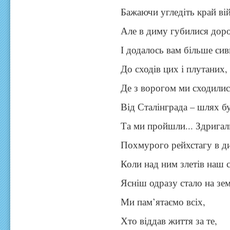
Бажаючи угледіть край ві
Але в диму губилися доро
І додалось вам більше сив
До сходів цих і плутаних, 
Де з ворогом ми сходилис
Від Сталінграда – шлях б
Та ми пройшли... Здригал
Похмурого рейхстагу в ди
Коли над ним злетів наш 
Ясніш одразу стало на зем
Ми пам’ятаємо всіх,
Хто віддав життя за те,