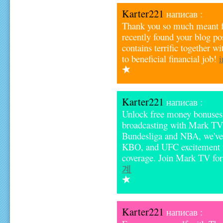
Karter221
написав :
Thank you so much meant for
recently found your blog pos
contains terrific together wi
to beneficial financial job!
Karter221
написав :
Unlock free money bonuses 
broadcasting with Mark TV'
Bundesliga and NBA, we've
KBO, and UFC excitement w
coverage. Join Mark TV for 
계
Karter221
написав :