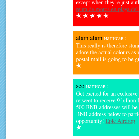
except when they're just aut
renta de motos en playa de
alam alam
написав :
This really is therefore stu
adore the actual colours as 
postal mail is going to be 
seo
написав :
Get excited for an exclusive
retweet to receive 9 billion 
500 BNB addresses will be
BNB address below to partic
opportunity!
Epic Airdrop