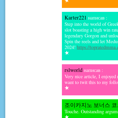
Karter221
написав :
Step into the world of Gre
slot boasting a high win rat
legendary Gorgon and unlock
Spin the reels and let Medu
2024!
https://topratedmma
rslworld
написав :
Very nice article, I enjoyed 
want to twit this to my fol
조이카지노 보너스 코
Touche. Outstanding argume