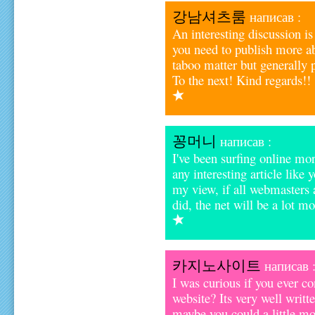
강남셔츠룸
написав :
An interesting discussion is
you need to publish more abo
taboo matter but generally 
To the next! Kind regards!!
꽁머니
написав :
I've been surfing online mor
any interesting article like 
my view, if all webmasters
did, the net will be a lot m
카지노사이트
написав 
I was curious if you ever co
website? Its very well writt
maybe you could a little mo