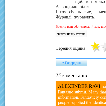
щоб він м’яко – 
А вродило зілля.
І хоч січень січе, а ме
Журавлі журавлять.
Введіть ваш абонентський код, щоб
Середня оцінка :
< Попередня
75 коментарів :
ALEXENDER RAVI
на
Fantastic submit, Many than
information. Fantasticly co
people supplied the identic