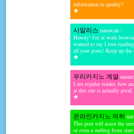
information in quality?
시알리스
написав :
Howdy! I'm at work browsi
wanted to say I love readin
all your posts! Keep up the
우리카지노 계열
напис
I am regular reader, how a
at this site is actually good.
온라인카지노 먹튀
нап
This post will assist the in
or even a weblog from start