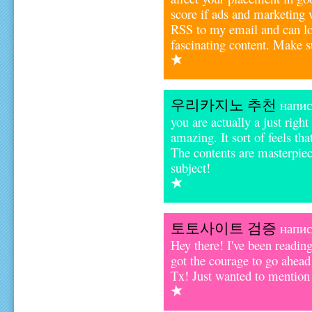
score if ads and marketing
RSS to my email and can loo
fascinating content. Make s
우리카지노 추천
напис
you are actually a just righ
amazing. It sort of feels tha
The contents are masterpiec
subject!
토토사이트 검증
напис
Hey there! I've been readin
got the courage to go ahea
Tx! Just wanted to mention 