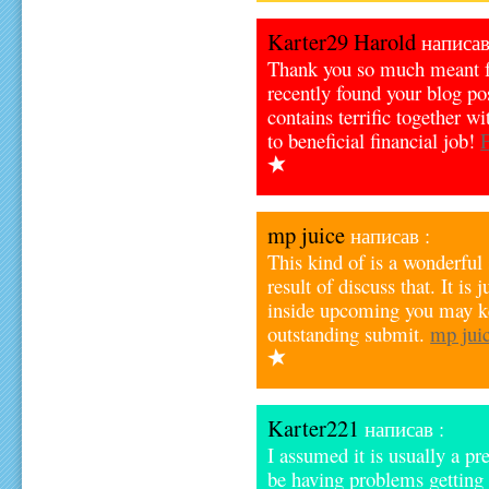
Karter29 Harold
написав
Thank you so much meant for
recently found your blog pos
contains terrific together wi
to beneficial financial job!
mp juice
написав :
This kind of is a wonderful
result of discuss that. It is 
inside upcoming you may ke
outstanding submit.
mp jui
Karter221
написав :
I assumed it is usually a pr
be having problems getting