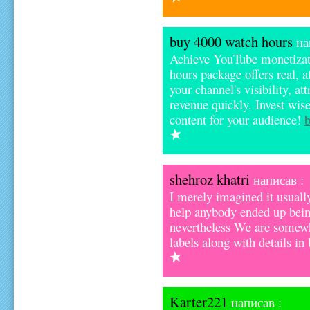
buy 4000 watch hours
на
Achieve YouTube monetizat
hours package offers real, af
your channel's visibility, a
revenue quickly. Invest wis
content for your audience!
shehroz khatri
написав :
I merely imagined it usually
help anybody ended up being
nevertheless We are somewh
labels along with details in
Karter221
написав :