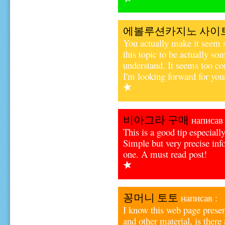
에볼루션카지노 사이
You actually make it seem s
this topic to be actually s
understand. It seems too c
I'm looking forward for your 
비아그라 구매
написав 
This is a good tip especiall
Simple but very precise in
one. A must read post!
꽁머니 토토
написав :
I know this web page presen
and other material, is there