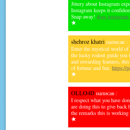
Jittery about Instagram exp
Instagram keeps it confident
Snap away!
does instagram 
shehroz khatri
написав :
Enter the mystical world of
the lucky rodent guide you 
and rewarding features, this
of fortune and fun.
https://
OLLO4D
написав :
I respect what you have don
are doing this to give back
the remarks this is working 