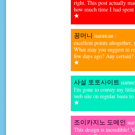
right. This post actually 
how much time I had spent 
꽁머니
написав :
excellent points altogether
What may you suggest in reg
few days ago? Any certain?
사설 토토사이트
напис
I'm gone to convey my little 
web site on regular basis to
조이카지노 도메인
нап
This design is incredible! 