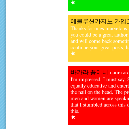
에볼루션카지노 가입
Thanks for ones marvelous p
you could be a great author
and will come back sometim
continue your great posts, h
바카라 꽁머니
написав 
I'm impressed, I must say. 
equally educative and entert
the nail on the head. The 
men and women are speaking
that I stumbled across this
this.