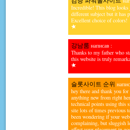
검증 파워볼사이트
нап
Incredible! This blog looks j
different subject but it has
Excellent choice of colors!
강남룸
написав :
Thanks to my father who sta
this website is truly remark
슬롯사이트 순위
напис
hey there and thank you for 
anything new from right her
technical points using this 
site lots of times previous t
been wondering if your web
complaining, but sluggish 
affect your placement in g