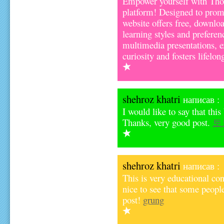
Empower yourself with Th
platform! Designed to promo
website offers free, downloa
learning styles and preferen
multimedia presentations, ex
curiosity and fosters lifelo
shehroz khatri
написав :
I would like to say that thi
Thanks, very good post.
토
shehroz khatri
написав :
This is very educational con
nice to see that some people
post!
grung