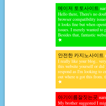
메이저 토토사이트
нап
Hello there, There's no dou
browser compatibility issue
it looks fine but when openi
issues. I merely wanted to 
Besides that, fantastic webs
안전한 카지노사이트
н
I really like your blog.. ve
this website yourself or did
respond as I'm looking to c
out where u got this from. 
아기이름잘짓는곳
напи
My brother suggested I migh