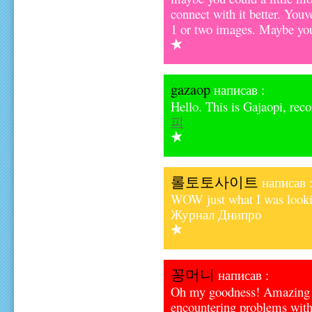
connect with it better. Youv
1 or two images. Maybe you 
gazaop
написав :
Hello. This is Gajaopi, rec
피
롤토토사이트
написав 
WOW just what I was lookin
Журнал Днипро
꽁머니
написав :
Oh my goodness! Amazing a
encountering problems with