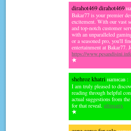
dirahot469 dirahot469
на
Bakar77 is your premier des
excitement. With our vast s
and top-notch customer ser
with an unparalleled gamin
or a seasoned pro, you'll fi
entertainment at Bakar77. J
https://www.pesandisini.inf
shehroz khatri
написав :
I am truly pleased to discov
reading through helpful cont
actual suggestions from th
for that reveal.
ultimatix
cane corso for sale
напис