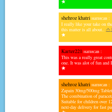
shehroz khatri
написав :
I really like your take on t
this matter is all about..
스
Karter221
написав :
This was a really great cont
one. It was alot of fun and 
shehroz khatri
написав :
Zapain 30mg/500mg Tablets o
The combination of paracet
Suitable for children over 1
next-day delivery for fast