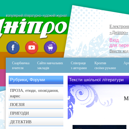
Електрон
«Дніпро»
Вхід
для пере
Ввести код
Скарбничка
Сайти навчальних
Співпраця
Креатив
Арх
вчителя
закладів
з авторами
своїми руками
Рубрики, Форуми
Тексти шкільної літератури
ПРОЗА, етюди, оповідання,
нарис
Ма
ПОЕЗІЯ
ПРИГОДИ
ДЕТЕКТИВ