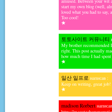
amused. Between your wit a
start my own blog (well, alm
loved what you had to say, 
Too cool!
토토사이트 커뮤니티
н
My brother recommended I m
right. This post actually m
how much time I had spent f
일산 일프로
написав :
Keep on writing, great job!
madison Rorbert
написав
https://megatechammunuti