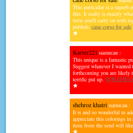
This particular is a superb
this. It really is exactly w
term you'll carry on with re
publish.
cane corso for sale
Karter221
написав :
This unique is a fantastic pu
Suggest whatever I wanted 
forthcoming you are likely 
terrific put up.
먹튀검증
shehroz khatri
написав :
It is and so wonderful in ad
appreciate this colorings in
item from the send will lik