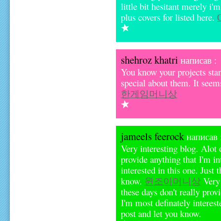
little bit hesitant merely i
plus covers for listed here.
shehroz khatri
написав :
You know your projects stan
special about them. It seems
한게임머니상
jameels feerock
написав 
Very interesting blog. Alot 
provide anything that I'm in
interested in this one. Just 
know.
윈조이머니상
Very 
these days don't really provi
I'm most definately interest
post and let you know.