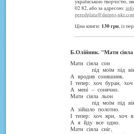
українською творчістю, з
02 82
, або за адресою:
inf
peredplata@dnipro-ukr.co
130 грн
Ціна книги:
, із п
Б.Олійник.
"Мати сіяла 
Мати сіяла сон
під моїм під вік
А вродив соняшник.
І тепер: хоч буран, хоч
А мені – сонячно.
Мати сіяла льон
під моїм під вік
А зійшло полотно.
І тепер: хоч яри, хоч 
А я йду все одно.
Мати сіяла сніг,