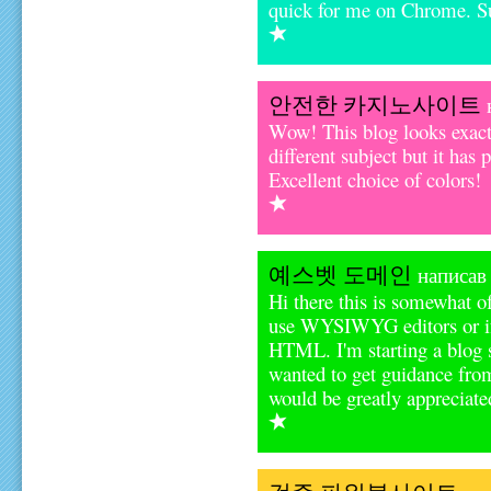
quick for me on Chrome. S
안전한 카지노사이트
н
Wow! This blog looks exactl
different subject but it has
Excellent choice of colors!
예스벳 도메인
написав 
Hi there this is somewhat of
use WYSIWYG editors or if
HTML. I'm starting a blog 
wanted to get guidance fro
would be greatly appreciate