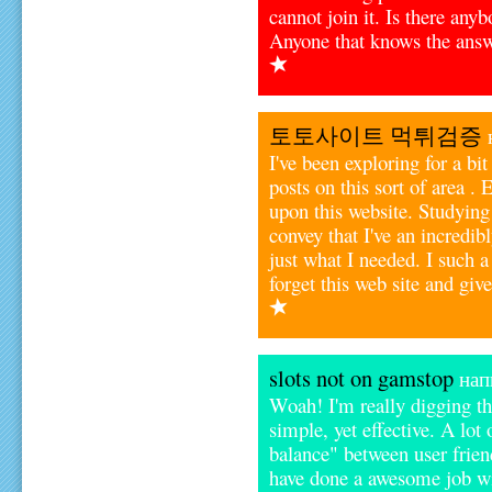
cannot join it. Is there any
Anyone that knows the answ
토토사이트 먹튀검증
н
I've been exploring for a bit
posts on this sort of area .
upon this website. Studying
convey that I've an incredib
just what I needed. I such a
forget this web site and give
slots not on gamstop
напи
Woah! I'm really digging the
simple, yet effective. A lot 
balance" between user frien
have done a awesome job wit