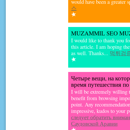
would have been a greater 
스
MUZAMMIL SEO MU
I would like to thank you fo
this article. I am hoping t
as well. Thanks...
먹튀검
Четыре вещи, на котор
время путешествия по
I will be extremely willing 
benefit from browsing impor
point. Any recommendations
impressive, kudos to your p
следует обратить вниман
Саудовской Аравии