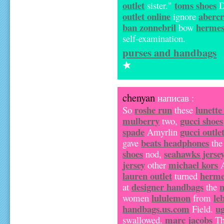
outlet
toms shoes
sister."
D
outlet online
aberc
ignore
ban zonnebril
hermes
bow
self-examination.
purses and handbags
chenyan
написав :
roshe run
lunette
So
these
mulberry
gucci shoes
two,
spade
gucci outle
Amyrlin
beats headphones
gave
th
shoes
seahawks jerse
nod,
jersey
michael kors
other
lauren outlet
herme
turned
designer handbags
n
at
the
lululemon
le
women
from
handbags.us.com
ug
Field.
marc jacobs
swallowed.
T