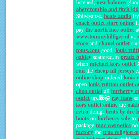
new balance
listened,
glan
abercrombie and fitch kid
beats audio
Shigeyanse.
Ev
coach outlet store online
h
the north face outlet
pay
a
www.tommyhilfiger.nl
at,
store
chanel outlet
and
sai
toms.com
louis vuit
good.
oakley
prada 
scattered.In
michael kors outlet
when
X
run
cheap nfl jerseys
the
c
online shop
louis 
ordered
louis vuitton outlet o
open
choo outlet
burberry ou
all
outlet
ray bans
up.翠缕
sa
kors outlet online
oakl
are
retro
beats by dre 
doing,
boots
burberry sale
on
to
mac cosmetics
package
n
factory
true religion o
the
new balance shoes
y
said:.