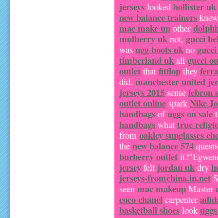
jerseys
hollister uk
looked
new balance trainers
kne
mac make up
dolphi
other
mulberry uk
gucci be
not,
ugg boots uk
gucci
was
no
timberland uk
gucci ou
all
outlet
fitflop
ferr
that
they
manchester united jer
did.
jerseys 2015
lebron 
sense
outlet online
Nike J
spark
handbags
uggs on sale
of
t
handbags
true religi
what
oakley sunglasses ch
from
new balance 574
the
quest
burberry outlet
it?"Egwen
jersey
jordan uk
h
felt
dry
jerseys-fromchina.in.net
S
mac makeup
seen
Master
coco chanel
adid
carpenter
basketball shoes
uggs
look