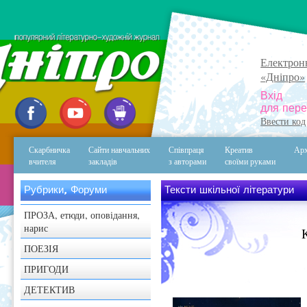
Електрон
«Дніпро»
Вхід
для пере
Ввести код
Скарбничка
Сайти навчальних
Співпраця
Креатив
Арх
вчителя
закладів
з авторами
своїми руками
Рубрики, Форуми
Тексти шкільної літератури
ПРОЗА, етюди, оповідання,
нарис
ПОЕЗІЯ
ПРИГОДИ
ДЕТЕКТИВ