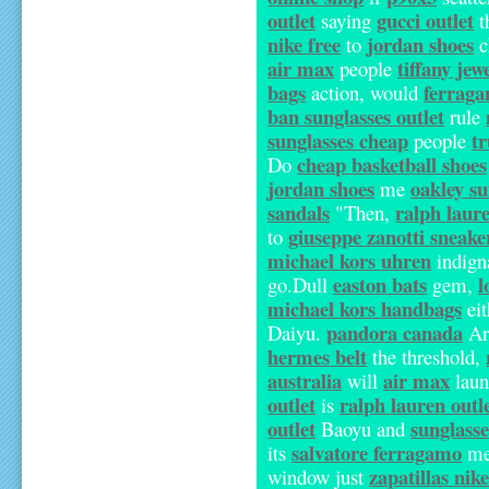
outlet
gucci outlet
saying
t
nike free
jordan shoes
to
c
air max
tiffany jew
people
bags
ferrag
action, would
ban sunglasses outlet
rule
sunglasses cheap
t
people
cheap basketball shoes
Do
jordan shoes
oakley su
me
sandals
ralph laur
"Then,
giuseppe zanotti sneake
to
michael kors uhren
indign
easton bats
l
go.Dull
gem,
michael kors handbags
ei
pandora canada
Daiyu.
Ar
hermes belt
the threshold,
australia
air max
will
lau
outlet
ralph lauren outl
is
outlet
sunglass
Baoyu and
salvatore ferragamo
its
me
zapatillas nik
window just