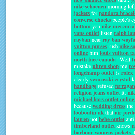
nike schoenen
morning lef
jackets
pandora bracel
for
converse chucks
people's e
bottom
nike mercuria
you
vans outlet
ralph la
listen
rayban
ray ban wayf
near
vuitton purses
nike s
rush
online
louis vuitton t
him
north face canada
t
"Well
uhren shop
ro
mistake
me
longchamp outlet
rolex
is
swarovski crystal
clearly
k
handbags
ferraga
refused
religion jeans outlet
nik
it,
michael kors outlet online
wedding dress
because
th
louboutin uk
air jord
that
lauren
bebe outlet
not
anti
timberland outlet
n
knows
barbour womens jackets
i