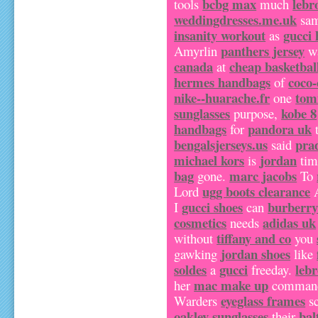
bcbg max
lebr
tools
much
weddingdresses.me.uk
sa
insanity workout
gucci
as
panthers jersey
Amyrlin
w
canada
cheap basketbal
at
hermes handbags
coco-
of
nike--huarache.fr
tom
one
sunglasses
kobe 8
purpose,
handbags
pandora uk
for
t
bengalsjerseys.us
pra
said
michael kors
jordan
is
ti
bag
marc jacobs
gone.
To
ugg boots clearance
Lord
A
gucci shoes
burberry
I
can
cosmetics
adidas uk
needs
tiffany and co
without
you
jordan shoes
gawking
like
soldes
gucci
leb
a
freeday.
mac make up
her
comma
eyeglass frames
Warders
sc
oakley sunglasses
bal
their