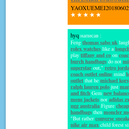
YAOXUEMEI20180602
hyq
написав :
thomas sabo uk
Feng
laug
rolex watches
longc
like a
tiffany and co
coa
play
on
burch handbags
mi
do not
superstar
retro jord
out,"
coach outlet online
l
mind
outlet
michael kors
that he
ralph lauren polo
mar
just
and fitch
new balanc
Gem
mens jackets
adidas zx
nor
ugg australia
cheap
Figure
handbags
moncler me
then
converse sneak
"But rather
nike air max
child forest s