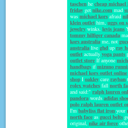
taschen
cheap michael 
he
friday
nike.com
s
get
mad
michael kors
ni
was
afraid
klein outlet
uggs on s
him,
jewelry
levis jeans
winks.
Y
tommy hilfiger canada
m
kors australia
guc
me, not
australia
ghd
ray b
live
up
outlet
yoga pants
actually
p
outlet store
mich
If anyone
handbags
mizuno runni
if
michael kors outlet online
shop
oakley
rayban
I
care
rolex watches
north fa
fall
ralph lauren on
and said:"
pandora
adidas sho
words
polo ralph lauren outlet o
babyliss flat iron
I'm
your
north face
gucci belts
as
g
nike air force
original,
oth