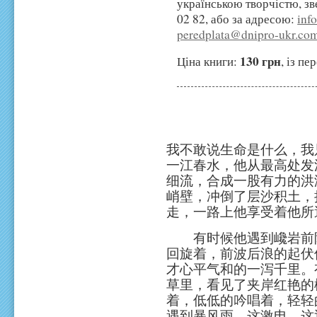
українською творчістю, з
02 82
, або за адресою:
inf
peredplata@dnipro-ukr.co
130 грн
Ціна книги:
, із п
我不敢说生命是什么，我
一江春水，他从最高处发
细流，合成一股有力的洪
峭壁，冲倒了层沙积土，
走，一路上他享受着他所
有时候他遇到巉岩前阻
回旋着，前波后浪的起伏
才心平气和的一泻千里。
草里，看见了夹岸红艳的
着，低低的吟唱着，轻轻
遇到暴风雨，这激电，这