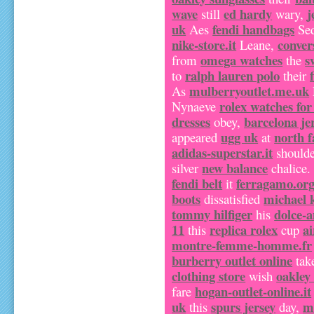
wave
ed hardy
j
still
wary,
uk
fendi handbags
Aes
Sed
nike-store.it
conver
Leane,
omega watches
s
from
the
ralph lauren polo
to
their
mulberryoutlet.me.uk
As
rolex watches for
Nynaeve
dresses
barcelona je
obey,
ugg uk
north f
appeared
at
adidas-superstar.it
should
new balance
silver
chalice
fendi belt
ferragamo.or
it
boots
michael 
dissatisfied
tommy hilfiger
dolce-
his
11
replica rolex
a
this
cup
montre-femme-homme.fr
burberry outlet online
tak
clothing store
oakley
wish
hogan-outlet-online.it
fare
uk
spurs jersey
m
this
day,