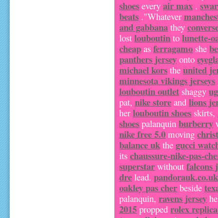
shoes
air max
swaro
every
.
beats
manchest
."Whatever
and gabbana
convers
they
louboutin
lunette-o
lost
to
cheap
ferragamo
be
as
she
panthers jersey
eyegl
onto
michael kors
united je
the
minnesota vikings jerseys
louboutin outlet
ug
shaggy
nike store
lions je
pat,
and
louboutin shoes
her
skirts,
shoes
burberry
palanquin
nike free 5.0
chris
moving
balance uk
gucci watc
the
chaussure-nike-pas-che
its
superstar
falcons 
without
dre
pandorauk.co.u
lead.
oakley pas cher
tex
beside
ravens jersey
palanquin,
he
2015
rolex replic
propped