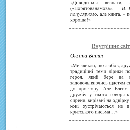
«Доводиться визнати,
(«Порятованамова». –
В. 
популярного
, але книга, – 
хороша!»
Внутрішнє cвіт
Оксана Баніт
«Ми звикли, що любов, дру
традиційні теми лірики п
героя, який бере на с
задовольняючись щастям сп
до простору. Але Елітіс
дружбу у нього говорять
сирени, вирізані на одвірк
коні зустрічаються не 
критського письма…»