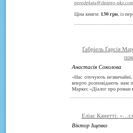
peredplata@dnipro-ukr.co
130 грн
Ціна книги:
, із п
Ґабріель Ґарсія Ма
по
Анастасія Соколова
«Нас оточують незвичайні,
вперто розповідають нам пр
Маркес «Діалог про роман 
Еліас Канетті: «…сх
Віктор Іщенко