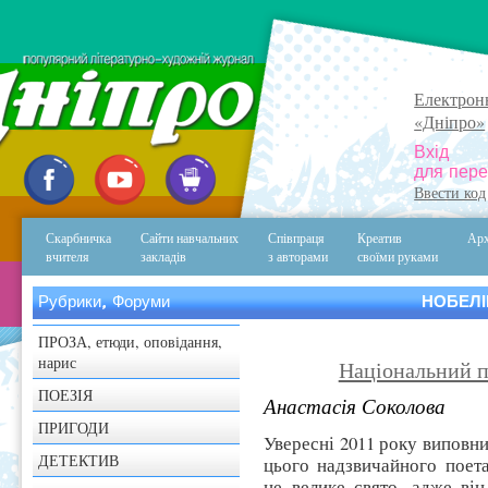
Електрон
«Дніпро»
Вхід
для пере
Ввести код
Скарбничка
Сайти навчальних
Співпраця
Креатив
Арх
вчителя
закладів
з авторами
своїми руками
Рубрики, Форуми
НОБЕЛІ
ПРОЗА, етюди, оповідання,
нарис
Національний п
ПОЕЗІЯ
Анастасія Соколова
ПРИГОДИ
Увересні 2011 року виповни
ДЕТЕКТИВ
цього надзвичайного поета
це велике свято, адже ві