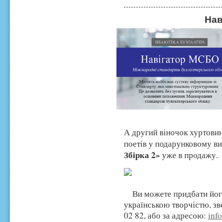
Нав
А другий віночок хуртови
поетів у подарунковому в
Збірка 2»
уже в продажу.
Ви
можете придбати йог
українською творчістю, з
02 82
, або за адресою:
inf