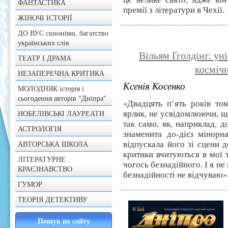
ФАНТАСТИКА
премії з літератури в Чехії.
ЖІНОЧІ ІСТОРІЇ
ДО ВУС синоніми, багатство
українських слів
Вільям Ґголдінґ: ун
ТЕАТР І ДРАМА
косміч
НЕЗАПЕРЕЧНА КРИТИКА
Ксенія Косенко
МОЛОДНЯК історія і
сьогодення авторів "Дніпра"
«Двадцять п’ять років то
ярлик, не усвідомлюючи, щ
НОБЕЛІВСЬКІ ЛАУРЕАТИ
так само, як, наприклад, 
АСТРОЛОГІЯ
знаменита до-дієз мінорн
відпускала його зі сцени до
АВТОРСЬКА ШКОЛА
критики вчитуються в мої 
ЛІТЕРАТУРНЕ
чогось безнадійного. І я не
КРАЄЗНАВСТВО
безнадійності не відчуваю»
ГУМОР
ТЕОРІЯ ДЕТЕКТИВУ