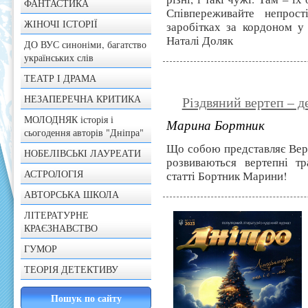
ФАНТАСТИКА
Співпереживайте непрост
ЖІНОЧІ ІСТОРІЇ
заробітках за кордоном у 
Наталі Доляк
ДО ВУС синоніми, багатство
українських слів
ТЕАТР І ДРАМА
НЕЗАПЕРЕЧНА КРИТИКА
Різдвяний вертеп – де
МОЛОДНЯК історія і
Марина Бортник
сьогодення авторів "Дніпра"
Що собою представляє Верте
НОБЕЛІВСЬКІ ЛАУРЕАТИ
розвиваються вертепні тр
АСТРОЛОГІЯ
статті Бортник Марини!
АВТОРСЬКА ШКОЛА
ЛІТЕРАТУРНЕ
КРАЄЗНАВСТВО
ГУМОР
ТЕОРІЯ ДЕТЕКТИВУ