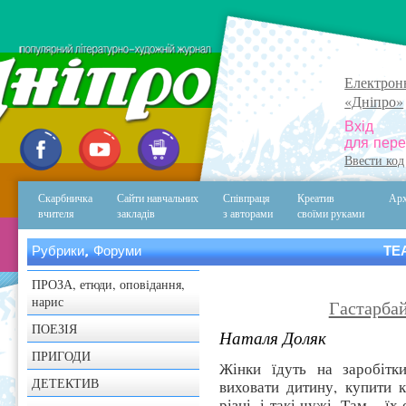
Електрон
«Дніпро»
Вхід
для пере
Ввести код
Скарбничка
Сайти навчальних
Співпраця
Креатив
Арх
вчителя
закладів
з авторами
своїми руками
Рубрики, Форуми
ТЕ
ПРОЗА, етюди, оповідання,
нарис
Гастарбай
ПОЕЗІЯ
Наталя Доляк
ПРИГОДИ
Жінки їдуть на заробітк
ДЕТЕКТИВ
виховати дитину, купити 
різні, і такі чужі. Там – ї