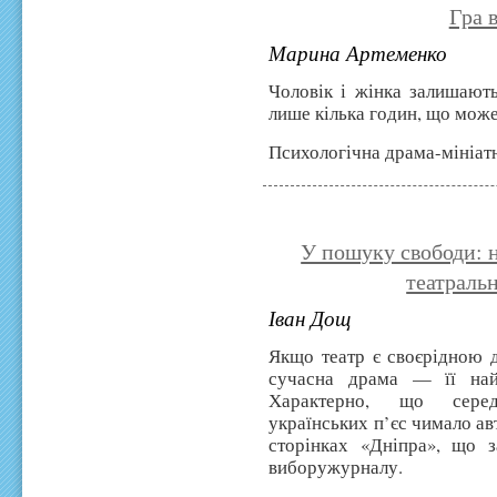
Гра 
Марина Артеменко
Чоловік і жінка залишають
лише кілька годин, що мож
Психологічна драма-мініа
У пошуку свободи: н
театральн
Іван Дощ
Якщо театр є своєрідною 
сучасна драма — її най
Характерно, що серед
українських п’єс чимало авт
сторінках «Дніпра», що з
виборужурналу.