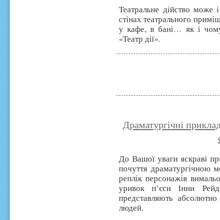
Театральне дійство може 
стінах театрального приміщ
у кафе, в бані… як і чому
«Театр дії».
Драматургічні приклад
До Вашої уваги яскраві пр
почуття драматургічною мо
реплік персонажів вимальо
уривок п’єси Інни Рей
представляють абсолютно 
людей.