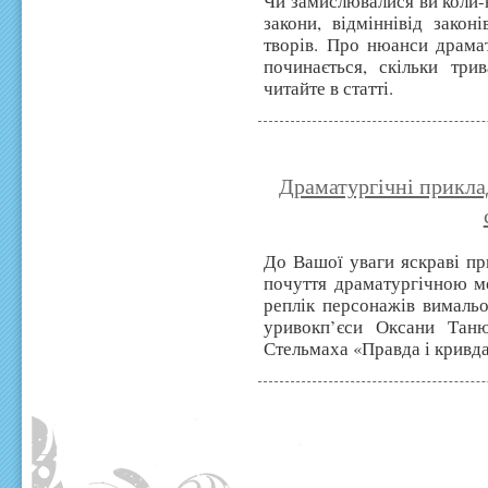
Чи замислювалися ви коли-н
закони, відміннівід закон
творів. Про нюанси драмат
починається, скільки трив
читайте в статті.
Драматургічні прикла
До Вашої уваги яскраві пр
почуття драматургічною мо
реплік персонажів вимальо
уривокп’єси Оксани Тан
Стельмаха «Правда і кривд