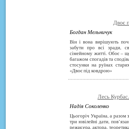
Двоє 
Богдан Мельничук
Він і вона вирішують поч
забути про всі зради, св
сімейному житті. Обоє – щ
багажом спогадів та сподів
стосунки на руїнах стари
«Двоє під ковдрою»
Лесь Курбас.
Надія Соколенко
Цьогоріч Україна, а разом 
три ювілейні дати, пов’яза
режисера, актора, теоретик