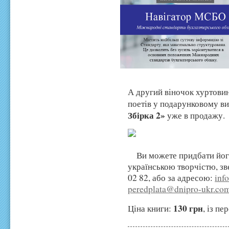
А другий віночок хуртови
поетів у подарунковому в
Збірка 2»
уже в продажу.
Ви
можете придбати йог
українською творчістю, з
02 82
, або за адресою:
inf
peredplata@dnipro-ukr.co
130 грн
Ціна книги:
, із п