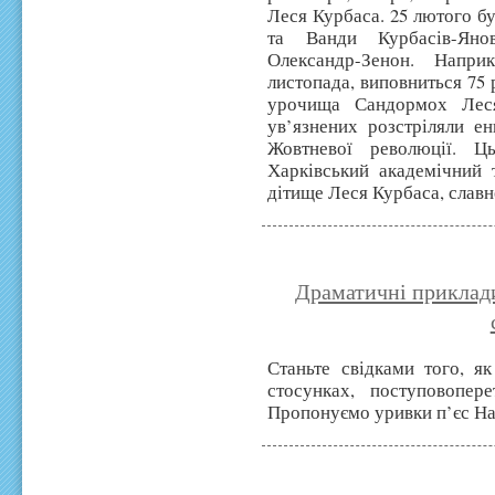
Леся Курбаса. 25 лютого бу
та Ванди Курбасів-Яно
Олександр-Зенон. Напр
листопада, виповниться 75 р
урочища Сандормох Лес
ув’язнених розстріляли ен
Жовтневої революції. Ц
Харківський академічний 
дітище Леся Курбаса, славн
Драматичні приклади
Станьте свідками того, як
стосунках, поступовопе
Пропонуємо уривки п’єс На