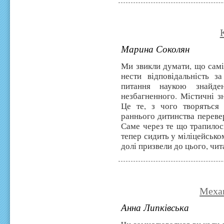
Марина Соколян
Ми звикли думати, що сам
нести відповідальність з
питання наукою знайден
незбагненного. Містичні зн
Це те, з чого творяться 
раннього дитинства перев
Саме через те що трапилось
тепер сидить у міліцейськом
долі призвели до цього, чит
Меха
Анна Липківська