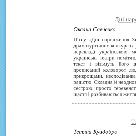
Дні нар
Оксана Савченко
П’єсу «Дні народження Зі
драматургічних конкурсах 
перекладі українською м
українські театри помітят
текст і візьмуть його д
прописаний коловорот люд
прикрощами, несподіванка
радістю. Складна й неодноз
сестрою, просто теревенят
щастя і розбиваються житт
Т
Тетяна Куйдобро